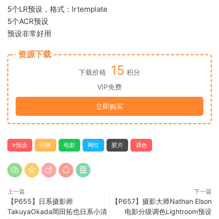
5个LR预设，格式：lrtemplate
5个ACR预设
预设非常好用
资源下载
15
下载价格
积分
VIP免费
立即购买
lr预设
特效
电影
网红
胶片
调色
上一篇
下一篇
【P655】日系摄影师
【P657】摄影大师Nathan Elson
TakuyaOkada岡田拓也日系小清
电影分级调色Lightroom预设