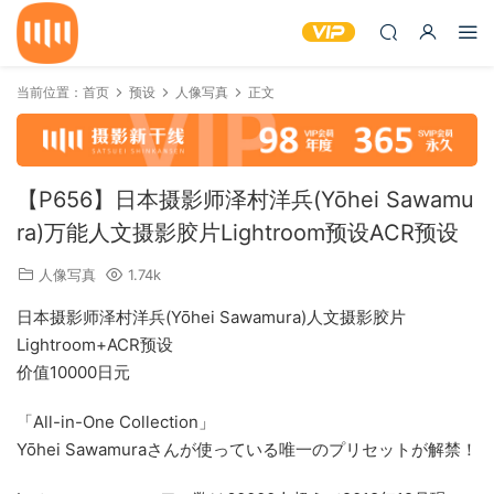
当前位置：
首页
预设
人像写真
正文
【P656】日本摄影师泽村洋兵(Yōhei Sawamu
ra)万能人文摄影胶片Lightroom预设ACR预设
人像写真
1.74k
日本摄影师泽村洋兵(Yōhei Sawamura)人文摄影胶片
Lightroom+ACR预设
价值10000日元
「All-in-One Collection」
Yōhei Sawamuraさんが使っている唯一のプリセットが解禁！