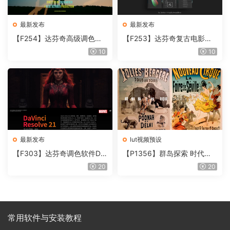
最新发布
最新发布
【F254】达芬奇高级调色插
【F253】达芬奇复古电影胶
件 Contour V2.2.2 WinMac
片质感DCTL节点调色预设 M
10
10
含使用教程
onoNodes LOOK LAB PRIN
T V4.0
最新发布
lut视频预设
【F303】达芬奇调色软件Da
【P1356】群岛探索 时代马
Vinci Resolve Studio21.0.3
戏团 – QUEST 60 调色预设A
20
20
中文版WIN+MAC
rchipelago Quest CIRQUE É
POQUE
常用软件与安装教程