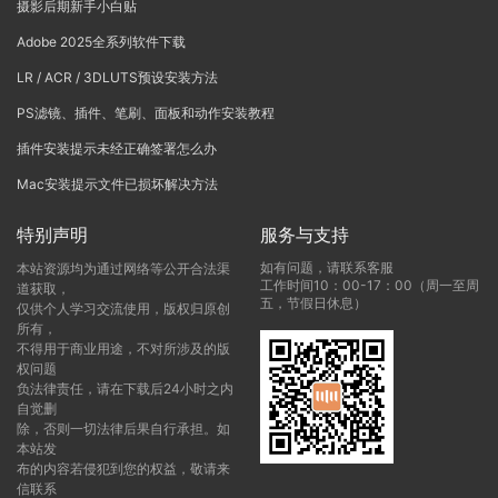
摄影后期新手小白贴
Adobe 2025全系列软件下载
LR / ACR / 3DLUTS预设安装方法
PS滤镜、插件、笔刷、面板和动作安装教程
插件安装提示未经正确签署怎么办
Mac安装提示文件已损坏解决方法
特别声明
服务与支持
如有问题，请联系客服
本站资源均为通过网络等公开合法渠
工作时间10：00-17：00（周一至周
道获取，
五，节假日休息）
仅供个人学习交流使用，版权归原创
所有，
不得用于商业用途，不对所涉及的版
权问题
负法律责任，请在下载后24小时之内
自觉删
除，否则一切法律后果自行承担。如
本站发
布的内容若侵犯到您的权益，敬请来
信联系