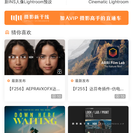
新INS人像Lightroom预设
Cinematic Lightroom
猜你喜欢
最新发布
最新发布
【F256】AEPRAVXOFX达芬
【F255】达芬奇插件-仿电影
奇视频人像磨皮润肤美颜插件
胶片视频调色插件 ARRI Film
10
10
Beauty Box V6.0.3 Win
Lab 1.0.10 Win