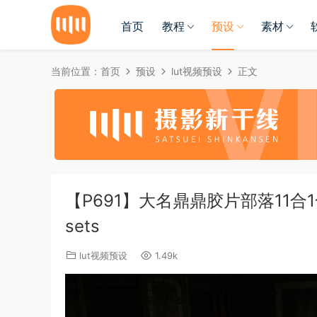
首页
教程
预设
素材
当前位置：
首页
预设
lut视频预设
正文
【P691】大名鼎鼎胶片部落11合1合集 Tri
sets
lut视频预设
1.49k