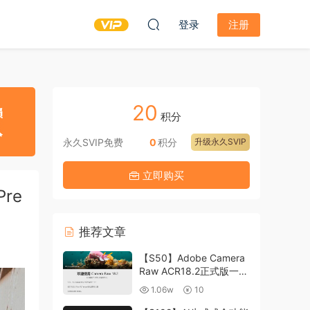
登录
注册
20
积分
永久SVIP免费
0
积分
升级永久SVIP
立即购买
Pre
推荐文章
【S50】Adobe Camera
Raw ACR18.2正式版一键
升级包 ACR最新升级包
1.06w
10
支持WIN和MAC