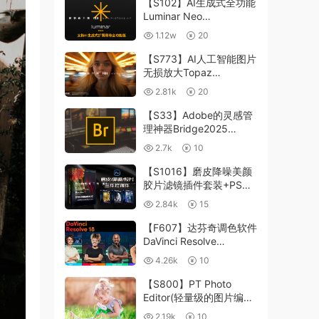
【S102】AI生成式全功能
Luminar Neo
1.24.4(x64)超强修图插件
1.12w
20
中文版WIN+MAC含400
个预设
【S773】AI人工智能图片
无损放大Topaz
Gigapixel AI 8.4.0.1b照
2.81k
20
片模糊清晰 PS插件+独立
版 WIN/MAC
【S33】Adobe的灵感管
理神器Bridge2025
15.0.3 WIN系统 右键可
2.7k
10
进入ACR
【S1016】磨皮降噪美颜
胶片滤镜插件套装+PS动
作 Imagenomic
2.84k
15
Professional Plugin Suite
v2027 Win汉化中文版
【F607】达芬奇调色软件
DaVinci Resolve
Studio18.6Win、Mac 中
4.26k
10
文/英文
【S800】PT Photo
Editor(轻量级的图片编辑
工具)5.10.3汉化版 WIN
2.19k
10