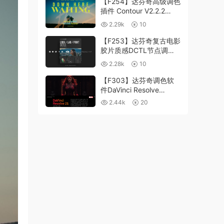
【F254】达芬奇高级调色
插件 Contour V2.2.2
WinMac 含使用教程
2.29k
10
【F253】达芬奇复古电影
胶片质感DCTL节点调色
预设 MonoNodes LOOK
2.28k
10
LAB PRINT V4.0
【F303】达芬奇调色软
件DaVinci Resolve
Studio21.0.3 中文版
2.44k
20
WIN+MAC