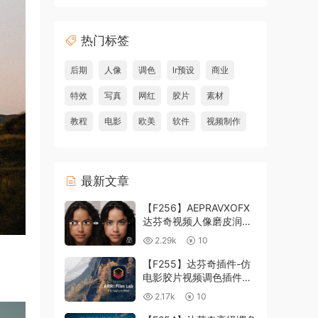
热门标签
后期
人像
调色
lr预设
商业
特效
写真
网红
胶片
素材
教程
电影
欧美
软件
视频制作
最新文章
【F256】AEPRAVXOFX
达芬奇视频人像磨皮润肤
美颜插件 Beauty Box
2.29k
10
V6.0.3 Win
【F255】达芬奇插件-仿
电影胶片视频调色插件
ARRI Film Lab 1.0.10 Win
2.17k
10