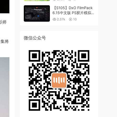
【S105】DxO FilmPack
6.15中文版 PS胶片模拟
滤镜支持WIN/MAC
2.37k
10
影师
微信公众号
合集将