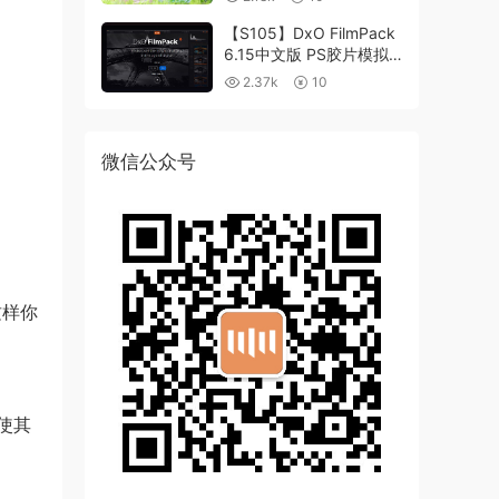
【S105】DxO FilmPack
6.15中文版 PS胶片模拟
滤镜支持WIN/MAC
2.37k
10
微信公众号
这样你
使其