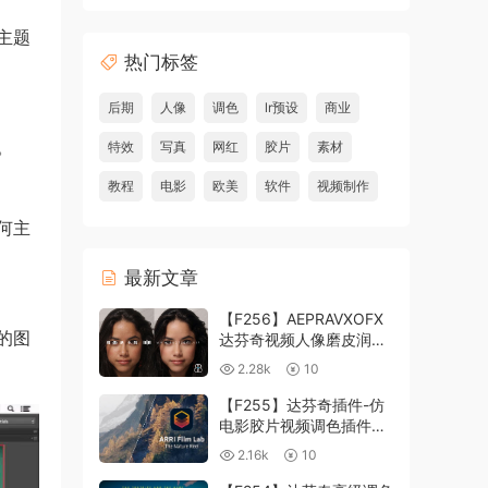
主题
热门标签
后期
人像
调色
lr预设
商业
。
特效
写真
网红
胶片
素材
教程
电影
欧美
软件
视频制作
何主
最新文章
【F256】AEPRAVXOFX
的图
达芬奇视频人像磨皮润肤
美颜插件 Beauty Box
2.28k
10
V6.0.3 Win
【F255】达芬奇插件-仿
电影胶片视频调色插件
ARRI Film Lab 1.0.10 Win
2.16k
10