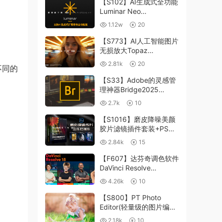
【S102】AI生成式全功能
Luminar Neo
1.24.4(x64)超强修图插件
1.12w
20
中文版WIN+MAC含400
个预设
【S773】AI人工智能图片
无损放大Topaz
Gigapixel AI 8.4.0.1b照
2.81k
20
不同的
片模糊清晰 PS插件+独立
版 WIN/MAC
【S33】Adobe的灵感管
理神器Bridge2025
15.0.3 WIN系统 右键可
2.7k
10
进入ACR
【S1016】磨皮降噪美颜
胶片滤镜插件套装+PS动
作 Imagenomic
2.84k
15
Professional Plugin Suite
v2027 Win汉化中文版
【F607】达芬奇调色软件
DaVinci Resolve
Studio18.6Win、Mac 中
4.26k
10
文/英文
【S800】PT Photo
Editor(轻量级的图片编辑
工具)5.10.3汉化版 WIN
2.18k
10