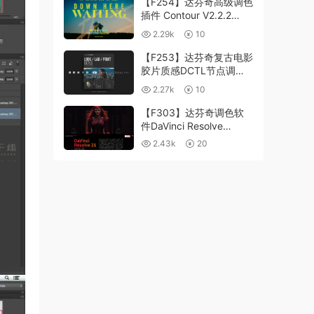
【F254】达芬奇高级调色
插件 Contour V2.2.2
WinMac 含使用教程
2.29k
10
【F253】达芬奇复古电影
胶片质感DCTL节点调色
预设 MonoNodes LOOK
2.27k
10
LAB PRINT V4.0
【F303】达芬奇调色软
件DaVinci Resolve
Studio21.0.3 中文版
2.43k
20
WIN+MAC