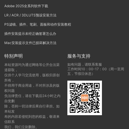
Adobe 2025全系列软件下载
LR / ACR / 3DLUTS预设安装方法
PS滤镜、插件、笔刷、面板和动作安装教程
插件安装提示未经正确签署怎么办
Mac安装提示文件已损坏解决方法
特别声明
服务与支持
如有问题，请联系客服
本站资源均为通过网络等公开合法渠
工作时间10：00-17：00（周一至周
道获取，
五，节假日休息）
仅供个人学习交流使用，版权归原创
所有，
不得用于商业用途，不对所涉及的版
权问题
负法律责任，请在下载后24小时之内
自觉删
除，否则一切法律后果自行承担。如
本站发
布的内容若侵犯到您的权益，敬请来
信联系
我们，我们立刻删除。