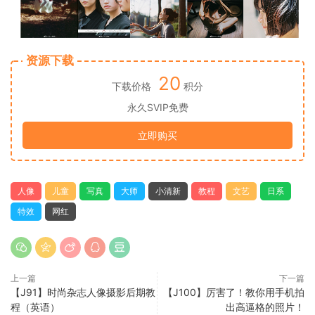
资源下载
20
下载价格
积分
永久SVIP免费
立即购买
人像
儿童
写真
大师
小清新
教程
文艺
日系
特效
网红
上一篇
下一篇
【J91】时尚杂志人像摄影后期教
【J100】厉害了！教你用手机拍
程（英语）
出高逼格的照片！