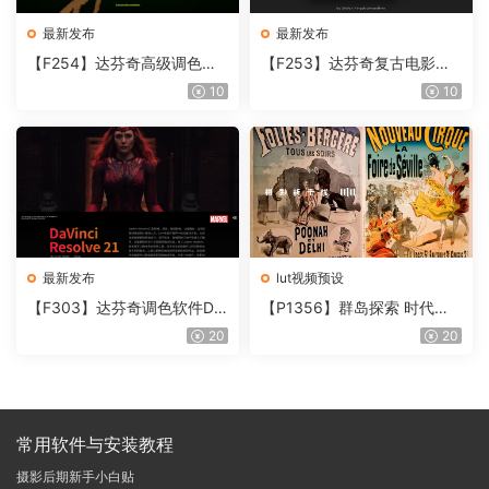
最新发布
最新发布
【F254】达芬奇高级调色插
【F253】达芬奇复古电影胶
件 Contour V2.2.2 WinMac
片质感DCTL节点调色预设 M
10
10
含使用教程
onoNodes LOOK LAB PRIN
T V4.0
最新发布
lut视频预设
【F303】达芬奇调色软件Da
【P1356】群岛探索 时代马
Vinci Resolve Studio21.0.3
戏团 – QUEST 60 调色预设A
20
20
中文版WIN+MAC
rchipelago Quest CIRQUE É
POQUE
常用软件与安装教程
摄影后期新手小白贴