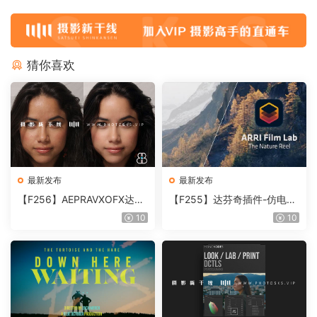
猜你喜欢
最新发布
最新发布
【F256】AEPRAVXOFX达芬
【F255】达芬奇插件-仿电影
奇视频人像磨皮润肤美颜插件
胶片视频调色插件 ARRI Film
10
10
Beauty Box V6.0.3 Win
Lab 1.0.10 Win