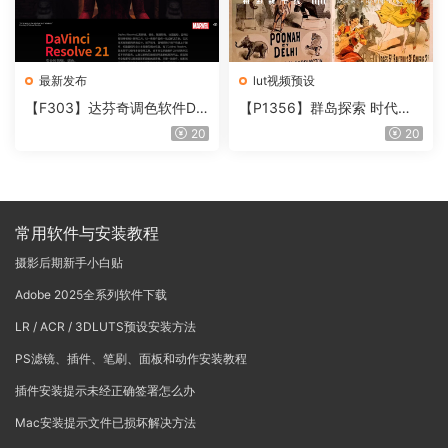
最新发布
lut视频预设
【F303】达芬奇调色软件Da
【P1356】群岛探索 时代马
Vinci Resolve Studio21.0.3
戏团 – QUEST 60 调色预设A
20
20
中文版WIN+MAC
rchipelago Quest CIRQUE É
POQUE
常用软件与安装教程
摄影后期新手小白贴
Adobe 2025全系列软件下载
LR / ACR / 3DLUTS预设安装方法
PS滤镜、插件、笔刷、面板和动作安装教程
插件安装提示未经正确签署怎么办
Mac安装提示文件已损坏解决方法