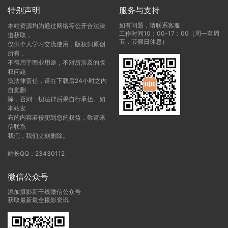
特别声明
服务与支持
如有问题，请联系客服
本站资源均为通过网络等公开合法渠
工作时间10：00-17：00（周一至周
道获取，
五，节假日休息）
仅供个人学习交流使用，版权归原创
所有，
不得用于商业用途，不对所涉及的版
权问题
负法律责任，请在下载后24小时之内
自觉删
除，否则一切法律后果自行承担。如
本站发
布的内容若侵犯到您的权益，敬请来
信联系
我们，我们立刻删除。
站长QQ：23430112
微信公众号
添加摄影新干线微信公众号
获取最新最全摄影资讯