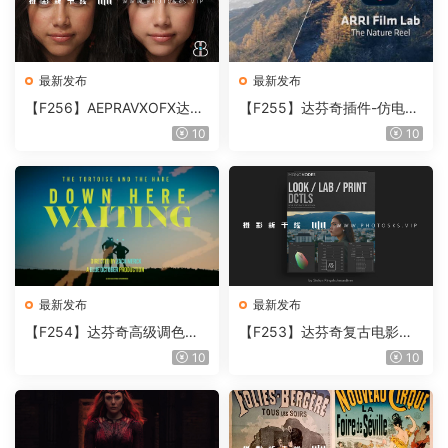
最新发布
最新发布
【F256】AEPRAVXOFX达芬
【F255】达芬奇插件-仿电影
奇视频人像磨皮润肤美颜插件
胶片视频调色插件 ARRI Film
10
10
Beauty Box V6.0.3 Win
Lab 1.0.10 Win
最新发布
最新发布
【F254】达芬奇高级调色插
【F253】达芬奇复古电影胶
件 Contour V2.2.2 WinMac
片质感DCTL节点调色预设 M
10
10
含使用教程
onoNodes LOOK LAB PRIN
T V4.0