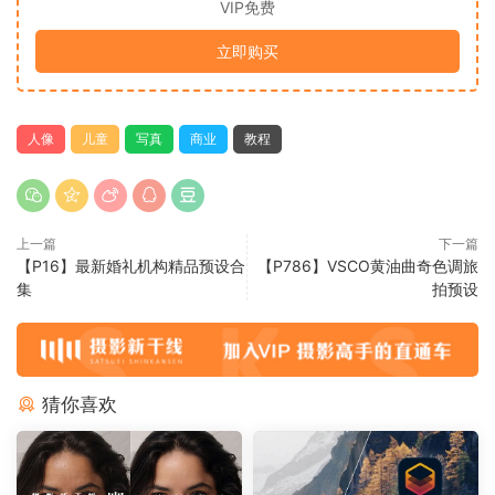
VIP免费
立即购买
人像
儿童
写真
商业
教程
上一篇
下一篇
【P16】最新婚礼机构精品预设合
【P786】VSCO黄油曲奇色调旅
集
拍预设
猜你喜欢