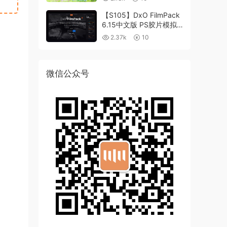
【S105】DxO FilmPack
6.15中文版 PS胶片模拟
滤镜支持WIN/MAC
2.37k
10
微信公众号