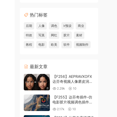
热门标签
后期
人像
调色
lr预设
商业
特效
写真
网红
胶片
素材
教程
电影
欧美
软件
视频制作
最新文章
【F256】AEPRAVXOFX
达芬奇视频人像磨皮润肤
美颜插件 Beauty Box
2.29k
10
V6.0.3 Win
【F255】达芬奇插件-仿
电影胶片视频调色插件
ARRI Film Lab 1.0.10 Win
2.17k
10