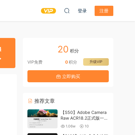
登录
注册
20
积分
VIP免费
0
积分
升级VIP
立即购买
推荐文章
【S50】Adobe Camera
Raw ACR18.2正式版一键
升级包 ACR最新升级包
1.06w
10
支持WIN和MAC