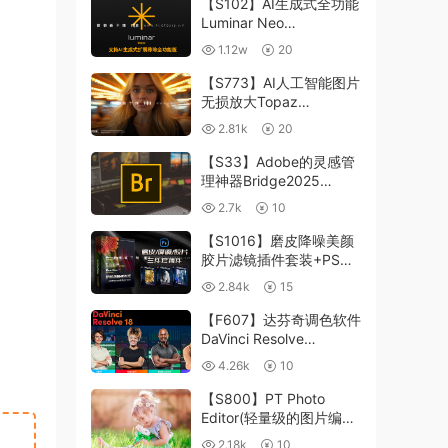
【S102】AI生成式全功能
Luminar Neo
1.24.4(x64)超强修图插件
1.12w
20
中文版WIN+MAC含400
个预设
【S773】AI人工智能图片
无损放大Topaz
Gigapixel AI 8.4.0.1b照
2.81k
20
片模糊清晰 PS插件+独立
版 WIN/MAC
【S33】Adobe的灵感管
理神器Bridge2025
15.0.3 WIN系统 右键可
2.7k
10
进入ACR
【S1016】磨皮降噪美颜
胶片滤镜插件套装+PS动
作 Imagenomic
2.84k
15
Professional Plugin Suite
v2027 Win汉化中文版
【F607】达芬奇调色软件
DaVinci Resolve
Studio18.6Win、Mac 中
4.26k
10
文/英文
【S800】PT Photo
Editor(轻量级的图片编辑
工具)5.10.3汉化版 WIN
2.18k
10