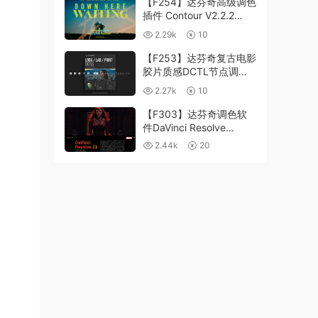
【F254】达芬奇高级调色
插件 Contour V2.2.2
WinMac 含使用教程
2.29k
10
【F253】达芬奇复古电影
胶片质感DCTL节点调色
预设 MonoNodes LOOK
2.27k
10
LAB PRINT V4.0
【F303】达芬奇调色软
件DaVinci Resolve
Studio21.0.3 中文版
2.44k
20
WIN+MAC