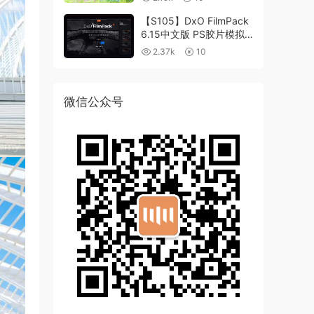
【S105】DxO FilmPack
6.15中文版 PS胶片模拟
滤镜支持WIN/MAC
2.37k
10
微信公众号