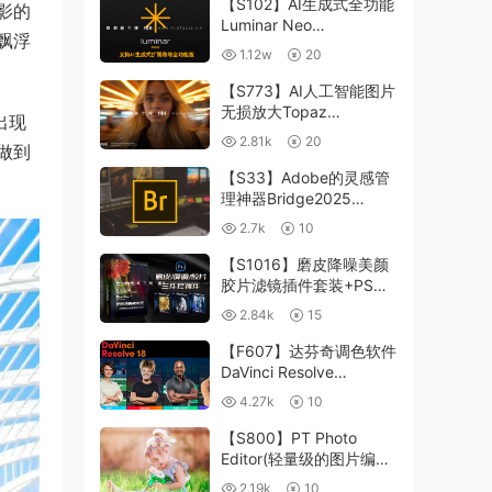
【S102】AI生成式全功能
影的
Luminar Neo
飘浮
1.24.4(x64)超强修图插件
1.12w
20
中文版WIN+MAC含400
个预设
【S773】AI人工智能图片
无损放大Topaz
出现
Gigapixel AI 8.4.0.1b照
2.81k
20
做到
片模糊清晰 PS插件+独立
版 WIN/MAC
【S33】Adobe的灵感管
理神器Bridge2025
15.0.3 WIN系统 右键可
2.7k
10
进入ACR
【S1016】磨皮降噪美颜
胶片滤镜插件套装+PS动
作 Imagenomic
2.84k
15
Professional Plugin Suite
v2027 Win汉化中文版
【F607】达芬奇调色软件
DaVinci Resolve
Studio18.6Win、Mac 中
4.27k
10
文/英文
【S800】PT Photo
Editor(轻量级的图片编辑
工具)5.10.3汉化版 WIN
2.19k
10