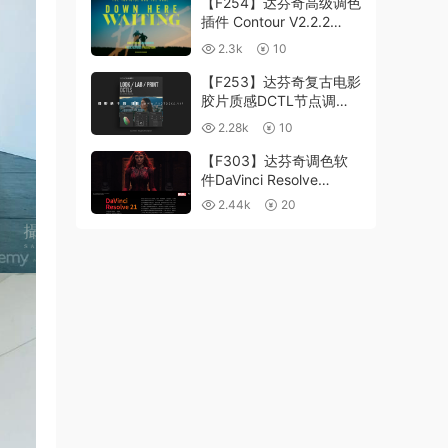
【F254】达芬奇高级调色
插件 Contour V2.2.2
WinMac 含使用教程
2.3k
10
【F253】达芬奇复古电影
胶片质感DCTL节点调色
预设 MonoNodes LOOK
2.28k
10
LAB PRINT V4.0
【F303】达芬奇调色软
件DaVinci Resolve
Studio21.0.3 中文版
2.44k
20
WIN+MAC