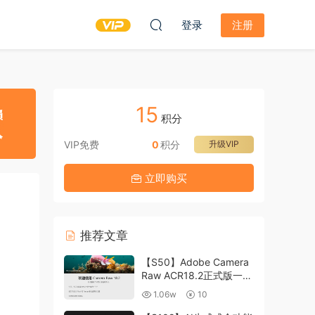
登录
注册
15
积分
VIP免费
0
积分
升级VIP
立即购买
推荐文章
【S50】Adobe Camera
Raw ACR18.2正式版一键
升级包 ACR最新升级包
1.06w
10
支持WIN和MAC