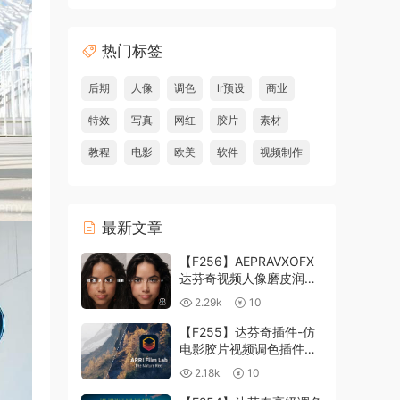
热门标签
后期
人像
调色
lr预设
商业
特效
写真
网红
胶片
素材
教程
电影
欧美
软件
视频制作
最新文章
【F256】AEPRAVXOFX
达芬奇视频人像磨皮润肤
美颜插件 Beauty Box
2.29k
10
V6.0.3 Win
【F255】达芬奇插件-仿
电影胶片视频调色插件
ARRI Film Lab 1.0.10 Win
2.18k
10