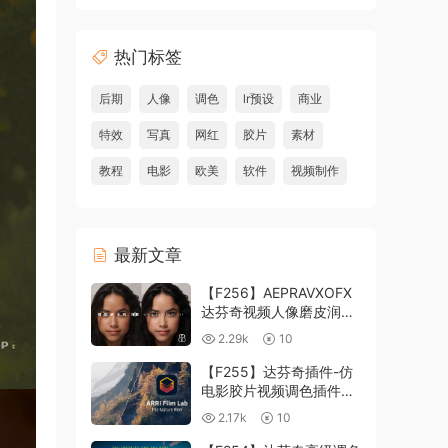
热门标签
后期
人像
调色
lr预设
商业
特效
写真
网红
胶片
素材
教程
电影
欧美
软件
视频制作
最新文章
【F256】AEPRAVXOFX
达芬奇视频人像磨皮润肤
美颜插件 Beauty Box
2.29k
10
V6.0.3 Win
【F255】达芬奇插件-仿
电影胶片视频调色插件
ARRI Film Lab 1.0.10 Win
2.17k
10