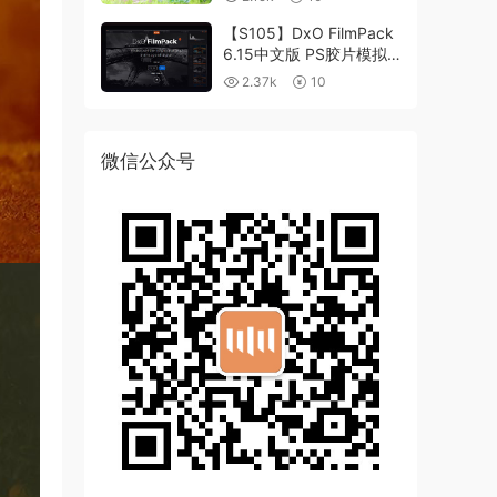
【S105】DxO FilmPack
6.15中文版 PS胶片模拟
滤镜支持WIN/MAC
2.37k
10
微信公众号