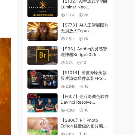
【S102】AI生成式全功能
Luminar Neo
1.24.4(x64)超强修图插件
1.12w
20
中文版WIN+MAC含400
个预设
【S773】AI人工智能图片
无损放大Topaz
Gigapixel AI 8.4.0.1b照
2.81k
20
片模糊清晰 PS插件+独立
版 WIN/MAC
【S33】Adobe的灵感管
理神器Bridge2025
15.0.3 WIN系统 右键可
2.7k
10
进入ACR
【S1016】磨皮降噪美颜
胶片滤镜插件套装+PS动
作 Imagenomic
2.84k
15
Professional Plugin Suite
v2027 Win汉化中文版
【F607】达芬奇调色软件
DaVinci Resolve
Studio18.6Win、Mac 中
4.26k
10
文/英文
【S800】PT Photo
Editor(轻量级的图片编辑
工具)5.10.3汉化版 WIN
2.19k
10