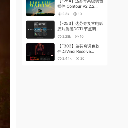
【F254】达芬奇高级调色
插件 Contour V2.2.2
WinMac 含使用教程
2.3k
10
【F253】达芬奇复古电影
胶片质感DCTL节点调色
预设 MonoNodes LOOK
2.28k
10
LAB PRINT V4.0
【F303】达芬奇调色软
件DaVinci Resolve
Studio21.0.3 中文版
2.44k
20
WIN+MAC