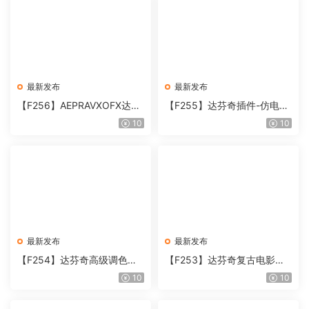
最新发布
最新发布
【F256】AEPRAVXOFX达芬
【F255】达芬奇插件-仿电影
奇视频人像磨皮润肤美颜插件
胶片视频调色插件 ARRI Film
10
10
Beauty Box V6.0.3 Win
Lab 1.0.10 Win
最新发布
最新发布
【F254】达芬奇高级调色插
【F253】达芬奇复古电影胶
件 Contour V2.2.2 WinMac
片质感DCTL节点调色预设 M
10
10
含使用教程
onoNodes LOOK LAB PRIN
T V4.0