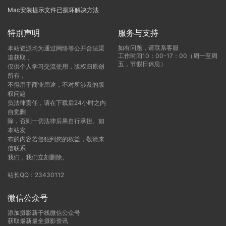
Mac安装提示文件已损坏解决方法
特别声明
服务与支持
如有问题，请联系客服
本站资源均为通过网络等公开合法渠
工作时间10：00-17：00（周一至周
道获取，
五，节假日休息）
仅供个人学习交流使用，版权归原创
所有，
不得用于商业用途，不对所涉及的版
权问题
负法律责任，请在下载后24小时之内
自觉删
除，否则一切法律后果自行承担。如
本站发
布的内容若侵犯到您的权益，敬请来
信联系
我们，我们立刻删除。
站长QQ：23430112
微信公众号
添加摄影新干线微信公众号
获取最新最全摄影资讯