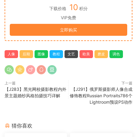
10
下载价格
积分
VIP免费
立即购买
人像
后期
图像
教程
文艺
欧美
磨皮
调色
上一篇
下一篇
【J283】黑光网校摄影教程内外
【J291】俄罗斯摄影师人像合成
景主题婚纱风格拍摄技巧详解
修饰教程Russian Portraits786个
Lightroom预设PS动作
猜你喜欢