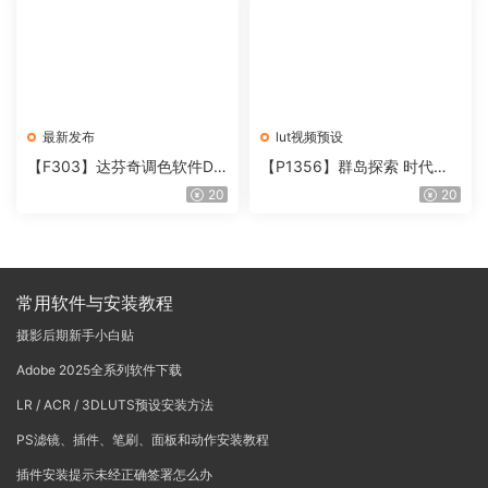
最新发布
lut视频预设
【F303】达芬奇调色软件Da
【P1356】群岛探索 时代马
Vinci Resolve Studio21.0.3
戏团 – QUEST 60 调色预设A
20
20
中文版WIN+MAC
rchipelago Quest CIRQUE É
POQUE
常用软件与安装教程
摄影后期新手小白贴
Adobe 2025全系列软件下载
LR / ACR / 3DLUTS预设安装方法
PS滤镜、插件、笔刷、面板和动作安装教程
插件安装提示未经正确签署怎么办