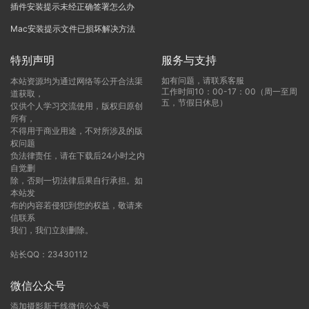
插件安装提示未经正确签署怎么办
Mac安装提示文件已损坏解决方法
特别声明
服务与支持
如有问题，请联系客服
本站资源均为通过网络等公开合法渠
工作时间10：00-17：00（周一至周
道获取，
五，节假日休息）
仅供个人学习交流使用，版权归原创
所有，
不得用于商业用途，不对所涉及的版
权问题
负法律责任，请在下载后24小时之内
自觉删
除，否则一切法律后果自行承担。如
本站发
布的内容若侵犯到您的权益，敬请来
信联系
我们，我们立刻删除。
站长QQ：23430112
微信公众号
添加摄影新干线微信公众号