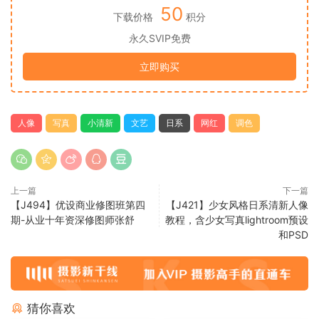
50
下载价格
积分
永久SVIP免费
立即购买
人像
写真
小清新
文艺
日系
网红
调色
上一篇
下一篇
【J494】优设商业修图班第四
【J421】少女风格日系清新人像
期-从业十年资深修图师张舒
教程，含少女写真lightroom预设
和PSD
猜你喜欢