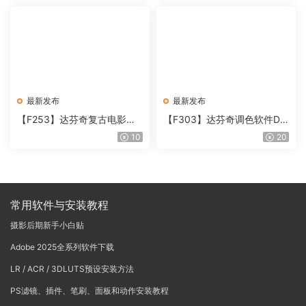
最新发布
最新发布
【F253】达芬奇复古电影胶
【F303】达芬奇调色软件Da
片质感DCTL节点调色预设 M
Vinci Resolve Studio21.0.3
10
20
onoNodes LOOK LAB PRIN
中文版WIN+MAC
T V4.0
常用软件与安装教程
摄影后期新手小白贴
Adobe 2025全系列软件下载
LR / ACR / 3DLUTS预设安装方法
PS滤镜、插件、笔刷、面板和动作安装教程