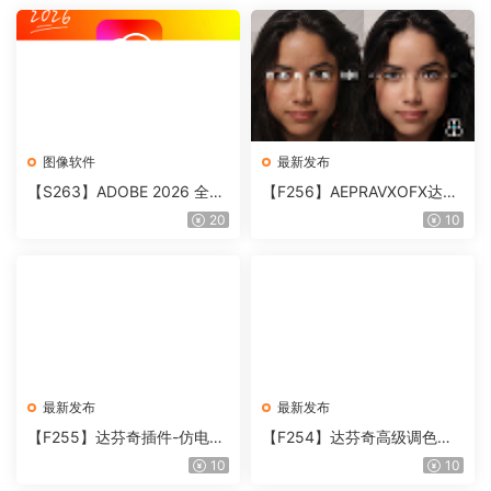
图像软件
最新发布
【S263】ADOBE 2026 全家
【F256】AEPRAVXOFX达芬
桶直装版 MAC版
奇视频人像磨皮润肤美颜插件
20
10
Beauty Box V6.0.3 Win
最新发布
最新发布
【F255】达芬奇插件-仿电影
【F254】达芬奇高级调色插
胶片视频调色插件 ARRI Film
件 Contour V2.2.2 WinMac
10
10
Lab 1.0.10 Win
含使用教程