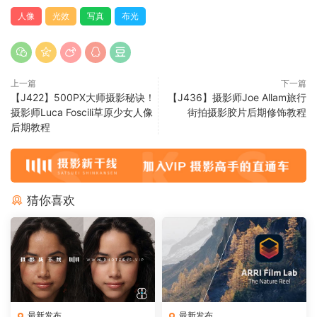
人像
光效
写真
布光
上一篇
下一篇
【J422】500PX大师摄影秘诀！
【J436】摄影师Joe Allam旅行
摄影师Luca Foscili草原少女人像
街拍摄影胶片后期修饰教程
后期教程
猜你喜欢
最新发布
最新发布