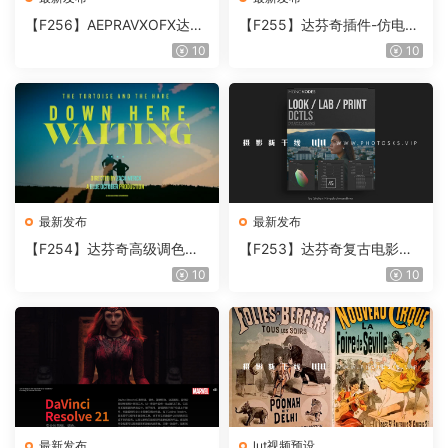
【F256】AEPRAVXOFX达芬
【F255】达芬奇插件-仿电影
奇视频人像磨皮润肤美颜插件
胶片视频调色插件 ARRI Film
10
10
Beauty Box V6.0.3 Win
Lab 1.0.10 Win
最新发布
最新发布
【F254】达芬奇高级调色插
【F253】达芬奇复古电影胶
件 Contour V2.2.2 WinMac
片质感DCTL节点调色预设 M
10
10
含使用教程
onoNodes LOOK LAB PRIN
T V4.0
最新发布
lut视频预设