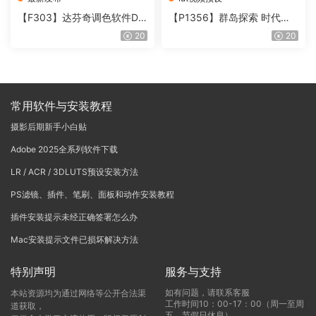
【F303】达芬奇调色软件Da
【P1356】群岛探索 时代马
Vinci Resolve Studio21.0.3
戏团 – QUEST 60 调色预设A
20
20
中文版WIN+MAC
rchipelago Quest CIRQUE É
POQUE
常用软件与安装教程
摄影后期新手小白贴
Adobe 2025全系列软件下载
LR / ACR / 3DLUTS预设安装方法
PS滤镜、插件、笔刷、面板和动作安装教程
插件安装提示未经正确签署怎么办
Mac安装提示文件已损坏解决方法
特别声明
服务与支持
如有问题，请联系客服
本站资源均为通过网络等公开合法渠
工作时间10：00-17：00（周一至周
道获取，
五，节假日休息）