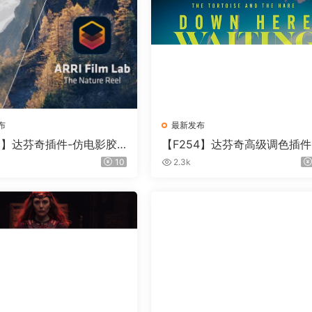
布
最新发布
55】达芬奇插件-仿电影胶
【F254】达芬奇高级调色插件
插件 ARRI Film Lab 1.
ontour V2.2.2 WinMac 含使
10
2.3k
in
教程