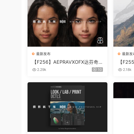
最新发布
最新发
【F256】AEPRAVXOFX达芬奇
【F2
视频人像磨皮润肤美颜插件 Beau
片视频调色
2.29k
10
2.18k
ty Box V6.0.3 Win
0.10 W