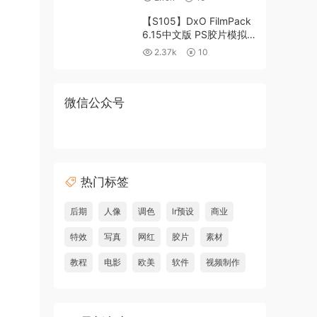
【S105】DxO FilmPack
6.15中文版 PS胶片模拟
滤镜支持WIN/MAC
2.37k
10
微信公众号
热门标签
后期
人像
调色
lr预设
商业
特效
写真
网红
胶片
素材
教程
电影
欧美
软件
视频制作