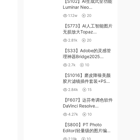
【S102】AI生成式全功能
Luminar Neo
1.24.4(x64)超强修图插件
1.12w
20
中文版WIN+MAC含400
个预设
【S773】AI人工智能图片
无损放大Topaz
Gigapixel AI 8.4.0.1b照
2.81k
20
片模糊清晰 PS插件+独立
版 WIN/MAC
【S33】Adobe的灵感管
理神器Bridge2025
15.0.3 WIN系统 右键可
2.7k
10
进入ACR
【S1016】磨皮降噪美颜
胶片滤镜插件套装+PS动
作 Imagenomic
2.84k
15
Professional Plugin Suite
v2027 Win汉化中文版
【F607】达芬奇调色软件
DaVinci Resolve
Studio18.6Win、Mac 中
4.27k
10
文/英文
【S800】PT Photo
Editor(轻量级的图片编辑
工具)5.10.3汉化版 WIN
2.19k
10