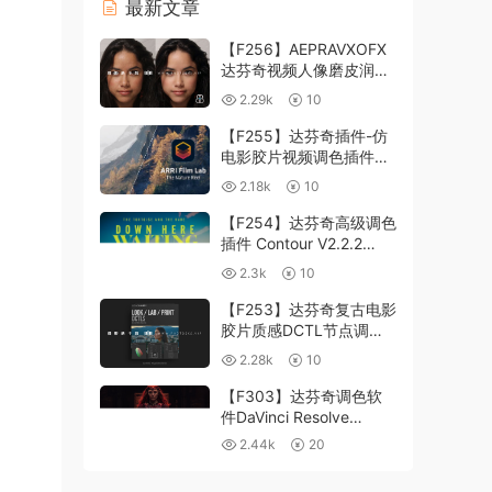
最新文章
【F256】AEPRAVXOFX
达芬奇视频人像磨皮润肤
美颜插件 Beauty Box
2.29k
10
V6.0.3 Win
【F255】达芬奇插件-仿
电影胶片视频调色插件
ARRI Film Lab 1.0.10 Win
2.18k
10
【F254】达芬奇高级调色
插件 Contour V2.2.2
WinMac 含使用教程
2.3k
10
【F253】达芬奇复古电影
胶片质感DCTL节点调色
预设 MonoNodes LOOK
2.28k
10
LAB PRINT V4.0
【F303】达芬奇调色软
件DaVinci Resolve
Studio21.0.3 中文版
2.44k
20
WIN+MAC