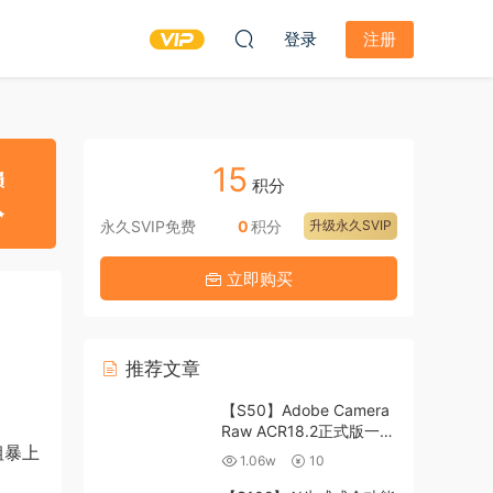
登录
注册
15
积分
永久SVIP免费
0
积分
升级永久SVIP
立即购买
推荐文章
【S50】Adobe Camera
Raw ACR18.2正式版一键
粗暴上
升级包 ACR最新升级包
1.06w
10
支持WIN和MAC