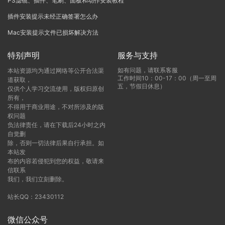
PS滤镜、插件、笔刷、面板和动作安装教程
插件安装提示未经正确签署怎么办
Mac安装提示文件已损坏解决方法
特别声明
服务与支持
如有问题，请联系客服
本站资源均为通过网络等公开合法渠
工作时间10：00-17：00（周一至周
道获取，
五，节假日休息）
仅供个人学习交流使用，版权归原创
所有，
不得用于商业用途，不对所涉及的版
权问题
负法律责任，请在下载后24小时之内
自觉删
除，否则一切法律后果自行承担。如
本站发
布的内容若侵犯到您的权益，敬请来
信联系
我们，我们立刻删除。
站长QQ：23430112
微信公众号