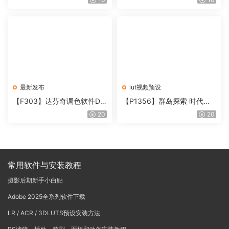
含使用教程
onoNodes LOOK LAB PRIN
T V4.0
最新发布
lut视频预设
【F303】达芬奇调色软件Da
【P1356】群岛探索 时代马
Vinci Resolve Studio21.0.3
戏团 – QUEST 60 调色预设A
20
20
中文版WIN+MAC
rchipelago Quest CIRQUE É
POQUE
常用软件与安装教程
摄影后期新手小白贴
Adobe 2025全系列软件下载
LR / ACR / 3DLUTS预设安装方法