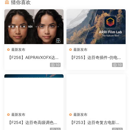
猜你喜欢
最新发布
最新发布
【F256】AEPRAVXOFX达芬
【F255】达芬奇插件-仿电影
奇视频人像磨皮润肤美颜插件
胶片视频调色插件 ARRI Film
10
10
Beauty Box V6.0.3 Win
Lab 1.0.10 Win
最新发布
最新发布
【F254】达芬奇高级调色插
【F253】达芬奇复古电影胶
件 Contour V2.2.2 WinMac
片质感DCTL节点调色预设 M
10
10