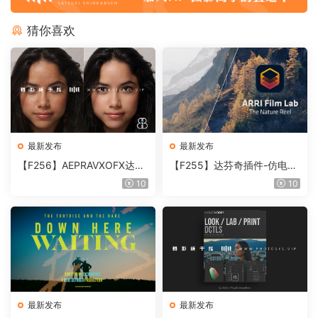
猜你喜欢
最新发布
最新发布
【F256】AEPRAVXOFX达芬
【F255】达芬奇插件-仿电影
奇视频人像磨皮润肤美颜插件
胶片视频调色插件 ARRI Film
10
10
Beauty Box V6.0.3 Win
Lab 1.0.10 Win
最新发布
最新发布