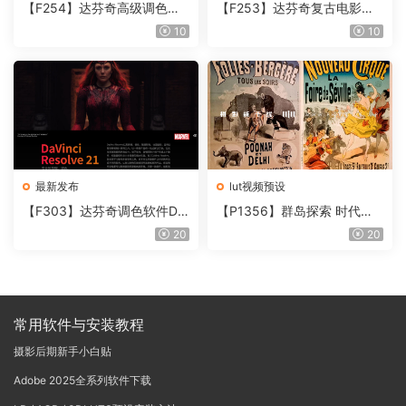
【F254】达芬奇高级调色插
【F253】达芬奇复古电影胶
件 Contour V2.2.2 WinMac
片质感DCTL节点调色预设 M
10
10
含使用教程
onoNodes LOOK LAB PRIN
T V4.0
最新发布
lut视频预设
【F303】达芬奇调色软件Da
【P1356】群岛探索 时代马
Vinci Resolve Studio21.0.3
戏团 – QUEST 60 调色预设A
20
20
中文版WIN+MAC
rchipelago Quest CIRQUE É
POQUE
常用软件与安装教程
摄影后期新手小白贴
Adobe 2025全系列软件下载