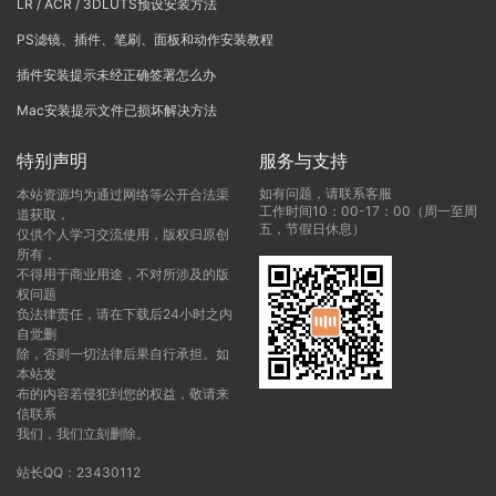
LR / ACR / 3DLUTS预设安装方法
PS滤镜、插件、笔刷、面板和动作安装教程
插件安装提示未经正确签署怎么办
Mac安装提示文件已损坏解决方法
特别声明
服务与支持
如有问题，请联系客服
本站资源均为通过网络等公开合法渠
工作时间10：00-17：00（周一至周
道获取，
五，节假日休息）
仅供个人学习交流使用，版权归原创
所有，
不得用于商业用途，不对所涉及的版
权问题
负法律责任，请在下载后24小时之内
自觉删
除，否则一切法律后果自行承担。如
本站发
布的内容若侵犯到您的权益，敬请来
信联系
我们，我们立刻删除。
站长QQ：23430112