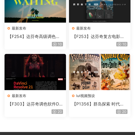
最新发布
最新发布
【F254】达芬奇高级调色插
【F253】达芬奇复古电影胶
件 Contour V2.2.2 WinMac
片质感DCTL节点调色预设 M
10
10
含使用教程
onoNodes LOOK LAB PRIN
T V4.0
最新发布
lut视频预设
【F303】达芬奇调色软件Da
【P1356】群岛探索 时代马
Vinci Resolve Studio21.0.3
戏团 – QUEST 60 调色预设A
20
20
中文版WIN+MAC
rchipelago Quest CIRQUE É
POQUE