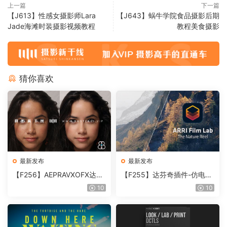
上一篇
下一篇
【J613】性感女摄影师Lara
【J643】蜗牛学院食品摄影后期
Jade海滩时装摄影视频教程
教程美食摄影
猜你喜欢
最新发布
最新发布
【F256】AEPRAVXOFX达芬
【F255】达芬奇插件-仿电影
奇视频人像磨皮润肤美颜插件
胶片视频调色插件 ARRI Film
10
10
Beauty Box V6.0.3 Win
Lab 1.0.10 Win