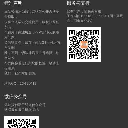
特别声明
服务与支持
如有问题，请联系客服
本站资源均为通过网络等公开合法渠
工作时间10：00-17：00（周一至周
道获取，
五，节假日休息）
仅供个人学习交流使用，版权归原创
所有，
不得用于商业用途，不对所涉及的版
权问题
负法律责任，请在下载后24小时之内
自觉删
除，否则一切法律后果自行承担。如
本站发
布的内容若侵犯到您的权益，敬请来
信联系
我们，我们立刻删除。
站长QQ：23430112
微信公众号
添加摄影新干线微信公众号
获取最新最全摄影资讯