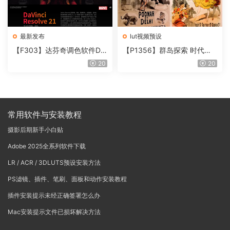
最新发布
lut视频预设
【F303】达芬奇调色软件Da
【P1356】群岛探索 时代马
Vinci Resolve Studio21.0.3
戏团 – QUEST 60 调色预设A
20
20
中文版WIN+MAC
rchipelago Quest CIRQUE É
POQUE
常用软件与安装教程
摄影后期新手小白贴
Adobe 2025全系列软件下载
LR / ACR / 3DLUTS预设安装方法
PS滤镜、插件、笔刷、面板和动作安装教程
插件安装提示未经正确签署怎么办
Mac安装提示文件已损坏解决方法