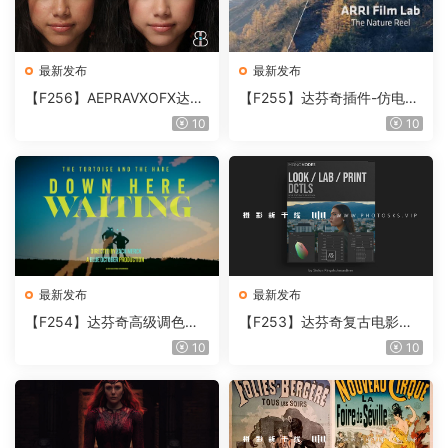
最新发布
最新发布
【F256】AEPRAVXOFX达芬
【F255】达芬奇插件-仿电影
奇视频人像磨皮润肤美颜插件
胶片视频调色插件 ARRI Film
10
10
Beauty Box V6.0.3 Win
Lab 1.0.10 Win
最新发布
最新发布
【F254】达芬奇高级调色插
【F253】达芬奇复古电影胶
件 Contour V2.2.2 WinMac
片质感DCTL节点调色预设 M
10
10
含使用教程
onoNodes LOOK LAB PRIN
T V4.0