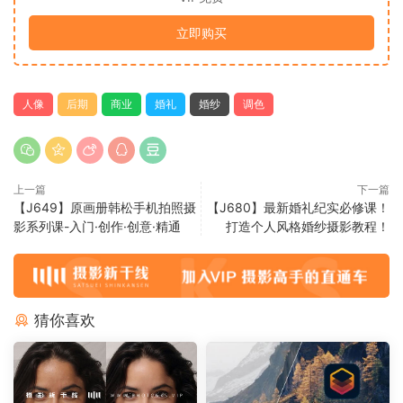
立即购买
人像
后期
商业
婚礼
婚纱
调色
上一篇
下一篇
【J649】原画册韩松手机拍照摄
【J680】最新婚礼纪实必修课！
影系列课-入门·创作·创意·精通
打造个人风格婚纱摄影教程！
猜你喜欢