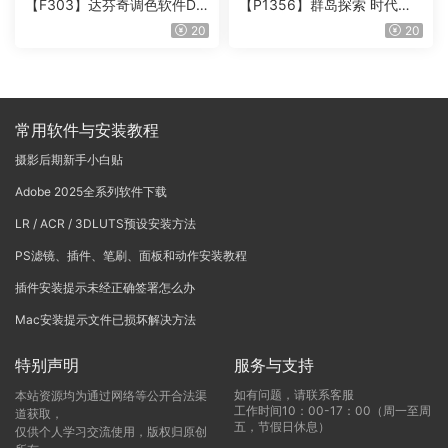
【F303】达芬奇调色软件Da
【P1356】群岛探索 时代马
Vinci Resolve Studio21.0.3
戏团 – QUEST 60 调色预设A
20
20
中文版WIN+MAC
rchipelago Quest CIRQUE É
POQUE
常用软件与安装教程
摄影后期新手小白贴
Adobe 2025全系列软件下载
LR / ACR / 3DLUTS预设安装方法
PS滤镜、插件、笔刷、面板和动作安装教程
插件安装提示未经正确签署怎么办
Mac安装提示文件已损坏解决方法
特别声明
服务与支持
如有问题，请联系客服
本站资源均为通过网络等公开合法渠
工作时间10：00-17：00（周一至周
道获取，
五，节假日休息）
仅供个人学习交流使用，版权归原创