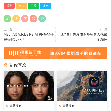
后期
复古
日系
调色
上一篇
下一篇
Mac安装Adobe PS AI PR等软件
【J716】陈漫修图师凌超人像修
报错解决办法
图秘技
猜你喜欢
最新发布
最新发布