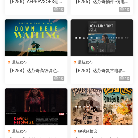
【F256】AEPRAVXOFX达芬
【F255】达芬奇插件-仿电影
奇视频人像磨皮润肤美颜插件
胶片视频调色插件 ARRI Film
10
10
Beauty Box V6.0.3 Win
Lab 1.0.10 Win
最新发布
最新发布
【F254】达芬奇高级调色插
【F253】达芬奇复古电影胶
件 Contour V2.2.2 WinMac
片质感DCTL节点调色预设 M
10
10
含使用教程
onoNodes LOOK LAB PRIN
T V4.0
最新发布
lut视频预设