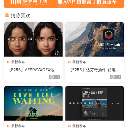
猜你喜欢
最新发布
最新发布
【F256】AEPRAVXOFX达芬
【F255】达芬奇插件-仿电影
奇视频人像磨皮润肤美颜插件
胶片视频调色插件 ARRI Film
10
10
Beauty Box V6.0.3 Win
Lab 1.0.10 Win
最新发布
最新发布