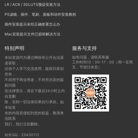
LR / ACR / 3DLUTS预设安装方法
PS滤镜、插件、笔刷、面板和动作安装教程
插件安装提示未经正确签署怎么办
Mac安装提示文件已损坏解决方法
特别声明
服务与支持
如有问题，请联系客服
本站资源均为通过网络等公开合法渠
工作时间10：00-17：00（周一至周
道获取，
五，节假日休息）
仅供个人学习交流使用，版权归原创
所有，
不得用于商业用途，不对所涉及的版
权问题
负法律责任，请在下载后24小时之内
自觉删
除，否则一切法律后果自行承担。如
本站发
布的内容若侵犯到您的权益，敬请来
信联系
我们，我们立刻删除。
站长QQ：23430112