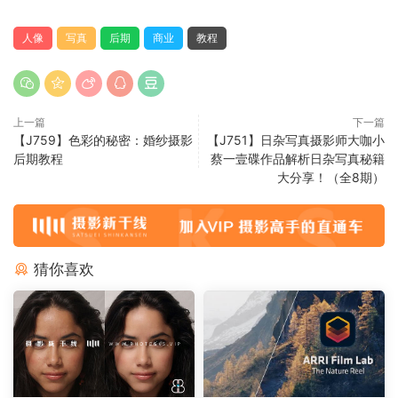
人像
写真
后期
商业
教程
上一篇
下一篇
【J759】色彩的秘密：婚纱摄影
【J751】日杂写真摄影师大咖小
后期教程
蔡一壹碟作品解析日杂写真秘籍
大分享！（全8期）
猜你喜欢