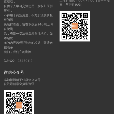
工作时间10：00-17：00（周一至周
道获取，
五，节假日休息）
仅供个人学习交流使用，版权归原创
所有，
不得用于商业用途，不对所涉及的版
权问题
负法律责任，请在下载后24小时之内
自觉删
除，否则一切法律后果自行承担。如
本站发
布的内容若侵犯到您的权益，敬请来
信联系
我们，我们立刻删除。
站长QQ：23430112
微信公众号
添加摄影新干线微信公众号
获取最新最全摄影资讯