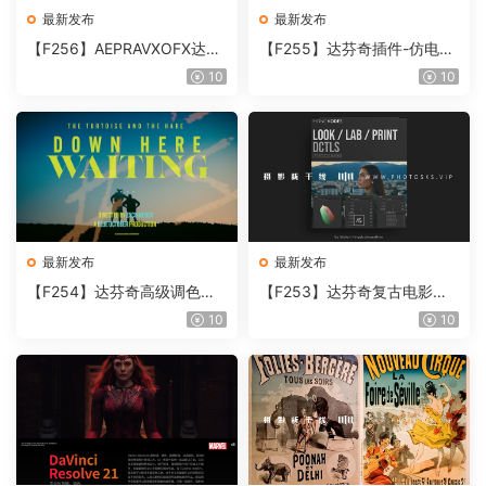
最新发布
最新发布
【F256】AEPRAVXOFX达芬
【F255】达芬奇插件-仿电影
奇视频人像磨皮润肤美颜插件
胶片视频调色插件 ARRI Film
10
10
Beauty Box V6.0.3 Win
Lab 1.0.10 Win
最新发布
最新发布
【F254】达芬奇高级调色插
【F253】达芬奇复古电影胶
件 Contour V2.2.2 WinMac
片质感DCTL节点调色预设 M
10
10
含使用教程
onoNodes LOOK LAB PRIN
T V4.0