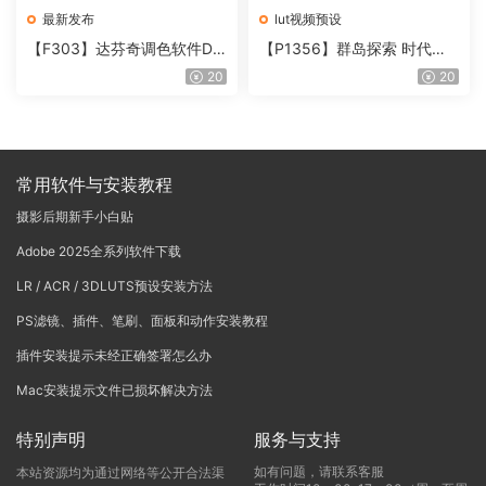
最新发布
lut视频预设
【F303】达芬奇调色软件Da
【P1356】群岛探索 时代马
Vinci Resolve Studio21.0.3
戏团 – QUEST 60 调色预设A
20
20
中文版WIN+MAC
rchipelago Quest CIRQUE É
POQUE
常用软件与安装教程
摄影后期新手小白贴
Adobe 2025全系列软件下载
LR / ACR / 3DLUTS预设安装方法
PS滤镜、插件、笔刷、面板和动作安装教程
插件安装提示未经正确签署怎么办
Mac安装提示文件已损坏解决方法
特别声明
服务与支持
如有问题，请联系客服
本站资源均为通过网络等公开合法渠