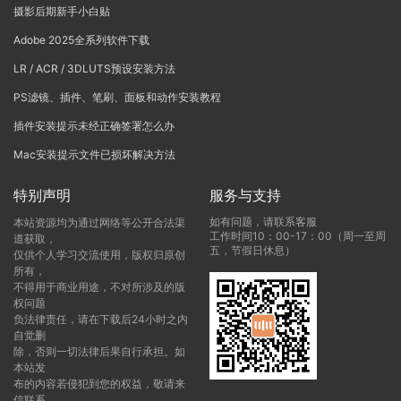
摄影后期新手小白贴
Adobe 2025全系列软件下载
LR / ACR / 3DLUTS预设安装方法
PS滤镜、插件、笔刷、面板和动作安装教程
插件安装提示未经正确签署怎么办
Mac安装提示文件已损坏解决方法
特别声明
服务与支持
如有问题，请联系客服
本站资源均为通过网络等公开合法渠
工作时间10：00-17：00（周一至周
道获取，
五，节假日休息）
仅供个人学习交流使用，版权归原创
所有，
不得用于商业用途，不对所涉及的版
权问题
负法律责任，请在下载后24小时之内
自觉删
除，否则一切法律后果自行承担。如
本站发
布的内容若侵犯到您的权益，敬请来
信联系