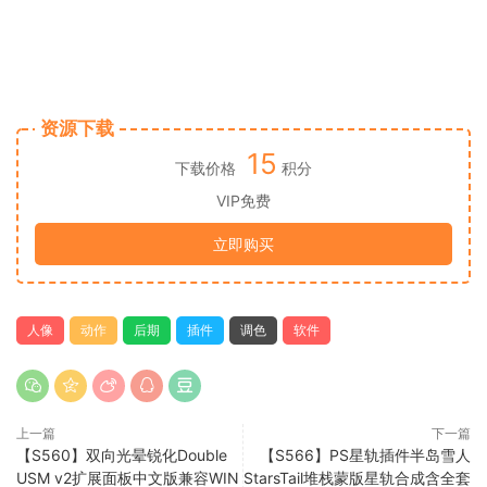
资源下载
15
下载价格
积分
VIP免费
立即购买
人像
动作
后期
插件
调色
软件
上一篇
下一篇
【S560】双向光晕锐化Double
【S566】PS星轨插件半岛雪人
USM v2扩展面板中文版兼容WIN
StarsTail堆栈蒙版星轨合成含全套