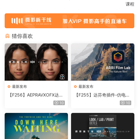
课程
猜你喜欢
最新发布
最新发布
【F256】AEPRAVXOFX达芬
【F255】达芬奇插件-仿电影
奇视频人像磨皮润肤美颜插件
胶片视频调色插件 ARRI Film
10
10
Beauty Box V6.0.3 Win
Lab 1.0.10 Win