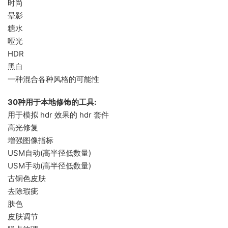
时尚
晕影
糖水
哑光
HDR
黑白
一种混合各种风格的可能性
30种用于本地修饰的工具:
用于模拟 hdr 效果的 hdr 套件
高光修复
增强图像指标
USM自动(高半径低数量)
USM手动(高半径低数量)
古铜色皮肤
去除瑕疵
肤色
皮肤调节