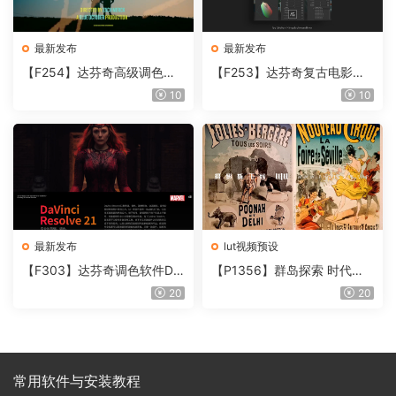
最新发布
最新发布
【F254】达芬奇高级调色插
【F253】达芬奇复古电影胶
件 Contour V2.2.2 WinMac
片质感DCTL节点调色预设 M
10
10
含使用教程
onoNodes LOOK LAB PRIN
T V4.0
最新发布
lut视频预设
【F303】达芬奇调色软件Da
【P1356】群岛探索 时代马
Vinci Resolve Studio21.0.3
戏团 – QUEST 60 调色预设A
20
20
中文版WIN+MAC
rchipelago Quest CIRQUE É
POQUE
常用软件与安装教程