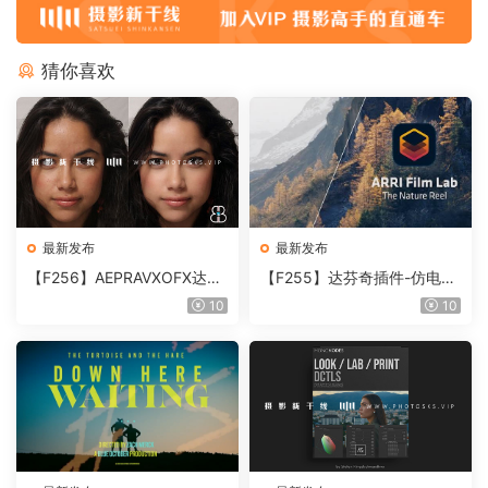
猜你喜欢
最新发布
最新发布
【F256】AEPRAVXOFX达芬
【F255】达芬奇插件-仿电影
奇视频人像磨皮润肤美颜插件
胶片视频调色插件 ARRI Film
10
10
Beauty Box V6.0.3 Win
Lab 1.0.10 Win