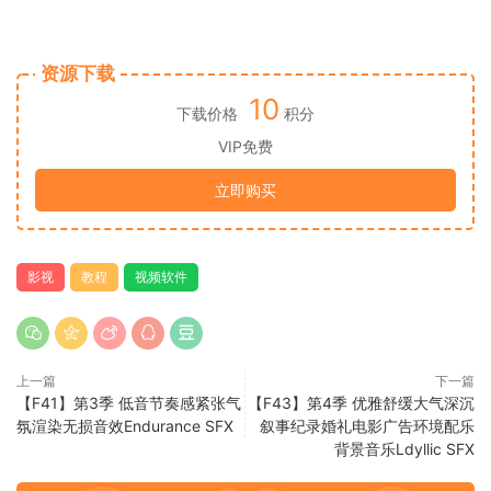
资源下载
10
下载价格
积分
VIP免费
立即购买
影视
教程
视频软件
上一篇
下一篇
【F41】第3季 低音节奏感紧张气
【F43】第4季 优雅舒缓大气深沉
氛渲染无损音效Endurance SFX
叙事纪录婚礼电影广告环境配乐
背景音乐Ldyllic SFX