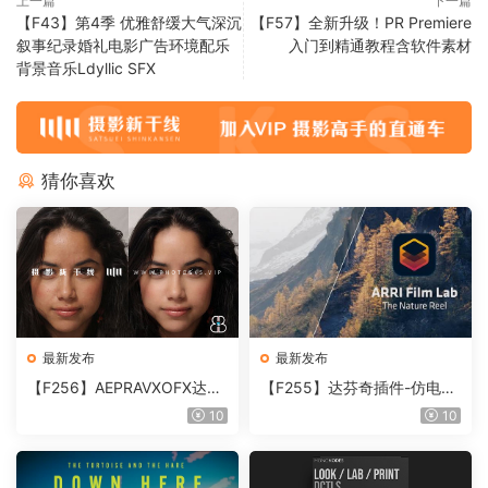
上一篇
下一篇
【F43】第4季 优雅舒缓大气深沉
【F57】全新升级！PR Premiere
叙事纪录婚礼电影广告环境配乐
入门到精通教程含软件素材
背景音乐Ldyllic SFX
猜你喜欢
最新发布
最新发布
【F256】AEPRAVXOFX达芬
【F255】达芬奇插件-仿电影
奇视频人像磨皮润肤美颜插件
胶片视频调色插件 ARRI Film
10
10
Beauty Box V6.0.3 Win
Lab 1.0.10 Win