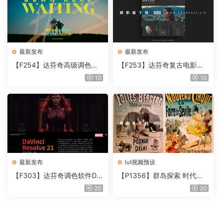
最新发布
最新发布
【F254】达芬奇高级调色插
【F253】达芬奇复古电影胶
件 Contour V2.2.2 WinMac
片质感DCTL节点调色预设 M
10
10
含使用教程
onoNodes LOOK LAB PRIN
T V4.0
最新发布
lut视频预设
【F303】达芬奇调色软件Da
【P1356】群岛探索 时代马
Vinci Resolve Studio21.0.3
戏团 – QUEST 60 调色预设A
20
20
中文版WIN+MAC
rchipelago Quest CIRQUE É
POQUE