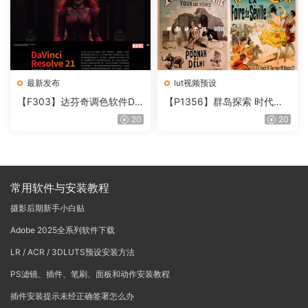
最新发布
lut视频预设
【F303】达芬奇调色软件Da
【P1356】群岛探索 时代马
Vinci Resolve Studio21.0.3
戏团 – QUEST 60 调色预设A
20
20
中文版WIN+MAC
rchipelago Quest CIRQUE É
POQUE
常用软件与安装教程
摄影后期新手小白贴
Adobe 2025全系列软件下载
LR / ACR / 3DLUTS预设安装方法
PS滤镜、插件、笔刷、面板和动作安装教程
插件安装提示未经正确签署怎么办