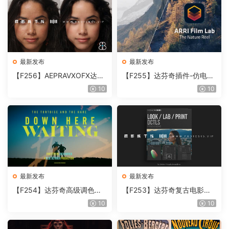
最新发布
最新发布
【F256】AEPRAVXOFX达芬
【F255】达芬奇插件-仿电影
奇视频人像磨皮润肤美颜插件
胶片视频调色插件 ARRI Film
10
10
Beauty Box V6.0.3 Win
Lab 1.0.10 Win
最新发布
最新发布
【F254】达芬奇高级调色插
【F253】达芬奇复古电影胶
件 Contour V2.2.2 WinMac
片质感DCTL节点调色预设 M
10
10
含使用教程
onoNodes LOOK LAB PRIN
T V4.0