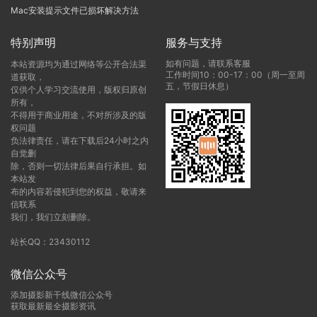
Mac安装提示文件已损坏解决方法
特别声明
服务与支持
如有问题，请联系客服
本站资源均为通过网络等公开合法渠
工作时间10：00-17：00（周一至周
道获取，
五，节假日休息）
仅供个人学习交流使用，版权归原创
所有，
不得用于商业用途，不对所涉及的版
权问题
负法律责任，请在下载后24小时之内
自觉删
除，否则一切法律后果自行承担。如
本站发
布的内容若侵犯到您的权益，敬请来
信联系
我们，我们立刻删除。
站长QQ：23430112
微信公众号
添加摄影新干线微信公众号
获取最新最全摄影资讯