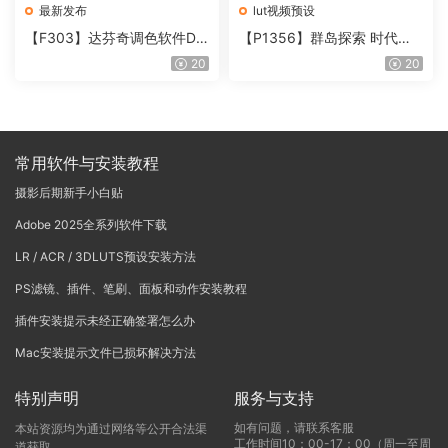
最新发布
lut视频预设
【F303】达芬奇调色软件Da
【P1356】群岛探索 时代马
Vinci Resolve Studio21.0.3
戏团 – QUEST 60 调色预设A
20
20
中文版WIN+MAC
rchipelago Quest CIRQUE É
POQUE
常用软件与安装教程
摄影后期新手小白贴
Adobe 2025全系列软件下载
LR / ACR / 3DLUTS预设安装方法
PS滤镜、插件、笔刷、面板和动作安装教程
插件安装提示未经正确签署怎么办
Mac安装提示文件已损坏解决方法
特别声明
服务与支持
如有问题，请联系客服
本站资源均为通过网络等公开合法渠
工作时间10：00-17：00（周一至周
道获取，