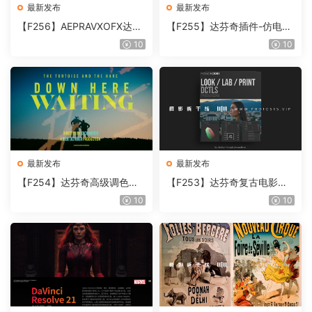
最新发布
最新发布
【F256】AEPRAVXOFX达芬
【F255】达芬奇插件-仿电影
奇视频人像磨皮润肤美颜插件
胶片视频调色插件 ARRI Film
10
10
Beauty Box V6.0.3 Win
Lab 1.0.10 Win
最新发布
最新发布
【F254】达芬奇高级调色插
【F253】达芬奇复古电影胶
件 Contour V2.2.2 WinMac
片质感DCTL节点调色预设 M
10
10
含使用教程
onoNodes LOOK LAB PRIN
T V4.0