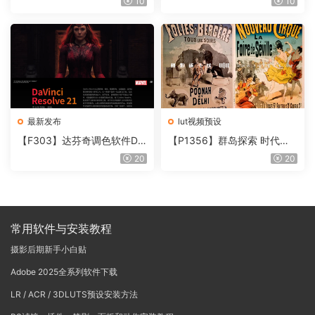
10
10
含使用教程
onoNodes LOOK LAB PRIN
T V4.0
最新发布
lut视频预设
【F303】达芬奇调色软件Da
【P1356】群岛探索 时代马
Vinci Resolve Studio21.0.3
戏团 – QUEST 60 调色预设A
20
20
中文版WIN+MAC
rchipelago Quest CIRQUE É
POQUE
常用软件与安装教程
摄影后期新手小白贴
Adobe 2025全系列软件下载
LR / ACR / 3DLUTS预设安装方法