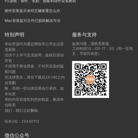
PS滤镜、插件、笔刷、面板和动作安装教程
插件安装提示未经正确签署怎么办
Mac安装提示文件已损坏解决方法
特别声明
服务与支持
如有问题，请联系客服
本站资源均为通过网络等公开合法渠
工作时间10：00-17：00（周一至周
道获取，
五，节假日休息）
仅供个人学习交流使用，版权归原创
所有，
不得用于商业用途，不对所涉及的版
权问题
负法律责任，请在下载后24小时之内
自觉删
除，否则一切法律后果自行承担。如
本站发
布的内容若侵犯到您的权益，敬请来
信联系
我们，我们立刻删除。
站长QQ：23430112
微信公众号