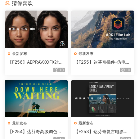
猜你喜欢
最新发布
最新发布
【F256】AEPRAVXOFX达芬
【F255】达芬奇插件-仿电影
奇视频人像磨皮润肤美颜插件
胶片视频调色插件 ARRI Film
10
10
Beauty Box V6.0.3 Win
Lab 1.0.10 Win
最新发布
最新发布
【F254】达芬奇高级调色插
【F253】达芬奇复古电影胶
件 Contour V2.2.2 WinMac
片质感DCTL节点调色预设 M