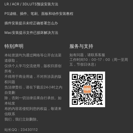
LR / ACR / 3DLUTS预设安装方法
PS滤镜、插件、笔刷、面板和动作安装教程
插件安装提示未经正确签署怎么办
Mac安装提示文件已损坏解决方法
特别声明
服务与支持
如有问题，请联系客服
本站资源均为通过网络等公开合法渠
工作时间10：00-17：00（周一至周
道获取，
五，节假日休息）
仅供个人学习交流使用，版权归原创
所有，
不得用于商业用途，不对所涉及的版
权问题
负法律责任，请在下载后24小时之内
自觉删
除，否则一切法律后果自行承担。如
本站发
布的内容若侵犯到您的权益，敬请来
信联系
我们，我们立刻删除。
站长QQ：23430112