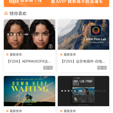
猜你喜欢
最新发布
最新发布
【F256】AEPRAVXOFX达芬
【F255】达芬奇插件-仿电影
奇视频人像磨皮润肤美颜插件
胶片视频调色插件 ARRI Film
10
10
Beauty Box V6.0.3 Win
Lab 1.0.10 Win
最新发布
最新发布