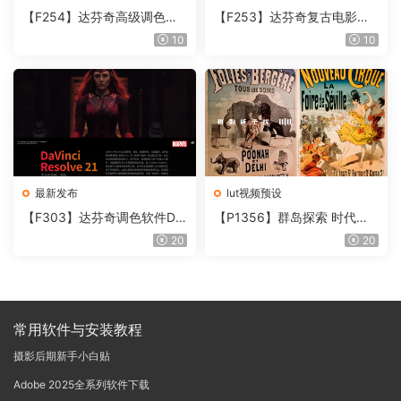
【F254】达芬奇高级调色插
【F253】达芬奇复古电影胶
件 Contour V2.2.2 WinMac
片质感DCTL节点调色预设 M
10
10
含使用教程
onoNodes LOOK LAB PRIN
T V4.0
最新发布
lut视频预设
【F303】达芬奇调色软件Da
【P1356】群岛探索 时代马
Vinci Resolve Studio21.0.3
戏团 – QUEST 60 调色预设A
20
20
中文版WIN+MAC
rchipelago Quest CIRQUE É
POQUE
常用软件与安装教程
摄影后期新手小白贴
Adobe 2025全系列软件下载