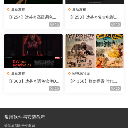
最新发布
最新发布
【F254】达芬奇高级调色插
【F253】达芬奇复古电影胶
件 Contour V2.2.2 WinMac
片质感DCTL节点调色预设 M
10
10
含使用教程
onoNodes LOOK LAB PRIN
T V4.0
最新发布
lut视频预设
【F303】达芬奇调色软件Da
【P1356】群岛探索 时代马
Vinci Resolve Studio21.0.3
戏团 – QUEST 60 调色预设A
20
20
中文版WIN+MAC
rchipelago Quest CIRQUE É
POQUE
常用软件与安装教程
摄影后期新手小白贴