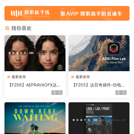
猜你喜欢
最新发布
最新发布
【F256】AEPRAVXOFX达芬
【F255】达芬奇插件-仿电影
奇视频人像磨皮润肤美颜插件
胶片视频调色插件 ARRI Film
10
10
Beauty Box V6.0.3 Win
Lab 1.0.10 Win