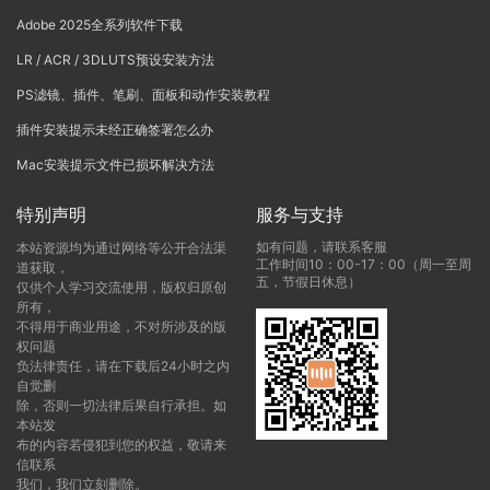
Adobe 2025全系列软件下载
LR / ACR / 3DLUTS预设安装方法
PS滤镜、插件、笔刷、面板和动作安装教程
插件安装提示未经正确签署怎么办
Mac安装提示文件已损坏解决方法
特别声明
服务与支持
如有问题，请联系客服
本站资源均为通过网络等公开合法渠
工作时间10：00-17：00（周一至周
道获取，
五，节假日休息）
仅供个人学习交流使用，版权归原创
所有，
不得用于商业用途，不对所涉及的版
权问题
负法律责任，请在下载后24小时之内
自觉删
除，否则一切法律后果自行承担。如
本站发
布的内容若侵犯到您的权益，敬请来
信联系
我们，我们立刻删除。