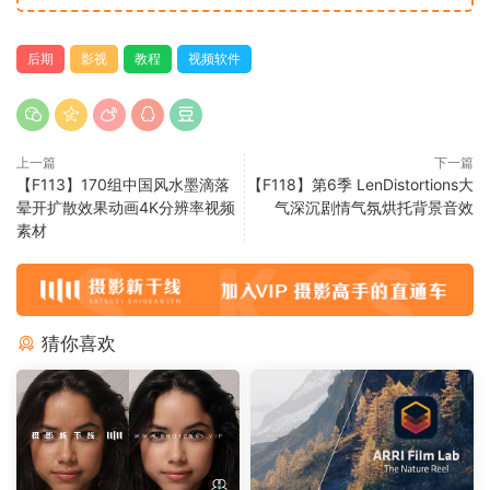
后期
影视
教程
视频软件
上一篇
下一篇
【F113】170组中国风水墨滴落
【F118】第6季 LenDistortions大
晕开扩散效果动画4K分辨率视频
气深沉剧情气氛烘托背景音效
素材
猜你喜欢