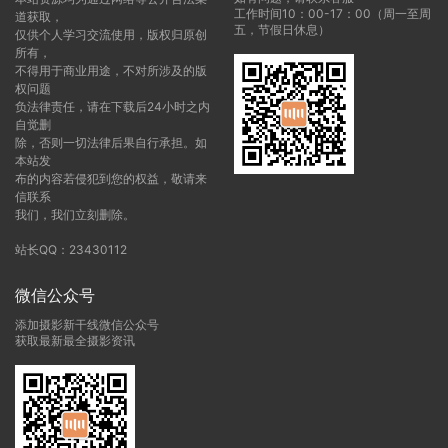
工作时间10：00-17：00（周一至周
道获取，
五，节假日休息）
仅供个人学习交流使用，版权归原创
所有，
不得用于商业用途，不对所涉及的版
权问题
负法律责任，请在下载后24小时之内
自觉删
除，否则一切法律后果自行承担。如
本站发
布的内容若侵犯到您的权益，敬请来
信联系
我们，我们立刻删除。
站长QQ：23430112
微信公众号
添加摄影新干线微信公众号
获取最新最全摄影资讯