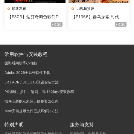
最新发布
lut视频预设
【F303】达芬奇调色软件Da
【P1356】群岛探索 时代马
Vinci Resolve Studio21.0.3
戏团 – QUEST 60 调色预设A
20
20
中文版WIN+MAC
rchipelago Quest CIRQUE É
POQUE
常用软件与安装教程
摄影后期新手小白贴
Adobe 2025全系列软件下载
LR / ACR / 3DLUTS预设安装方法
PS滤镜、插件、笔刷、面板和动作安装教程
插件安装提示未经正确签署怎么办
Mac安装提示文件已损坏解决方法
特别声明
服务与支持
如有问题，请联系客服
本站资源均为通过网络等公开合法渠