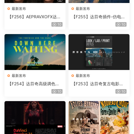
最新发布
最新发布
【F256】AEPRAVXOFX达芬
【F255】达芬奇插件-仿电影
奇视频人像磨皮润肤美颜插件
胶片视频调色插件 ARRI Film
10
10
Beauty Box V6.0.3 Win
Lab 1.0.10 Win
最新发布
最新发布
【F254】达芬奇高级调色插
【F253】达芬奇复古电影胶
件 Contour V2.2.2 WinMac
片质感DCTL节点调色预设 M
10
10
含使用教程
onoNodes LOOK LAB PRIN
T V4.0