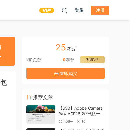
登录
注册
25
积分
VIP免费
0
积分
升级VIP
立即购买
设包
推荐文章
【S50】Adobe Camera
Raw ACR18.2正式版一键
升级包 ACR最新升级包
1.06w
10
支持WIN和MAC