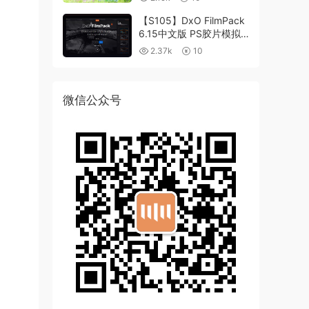
【S105】DxO FilmPack
6.15中文版 PS胶片模拟
滤镜支持WIN/MAC
2.37k
10
微信公众号