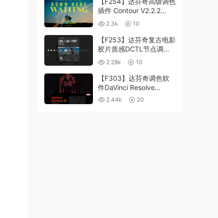
【F254】达芬奇高级调色
插件 Contour V2.2.2
WinMac 含使用教程
2.3k
10
【F253】达芬奇复古电影
胶片质感DCTL节点调色
预设 MonoNodes LOOK
2.28k
10
LAB PRINT V4.0
【F303】达芬奇调色软
件DaVinci Resolve
Studio21.0.3 中文版
2.44k
20
WIN+MAC