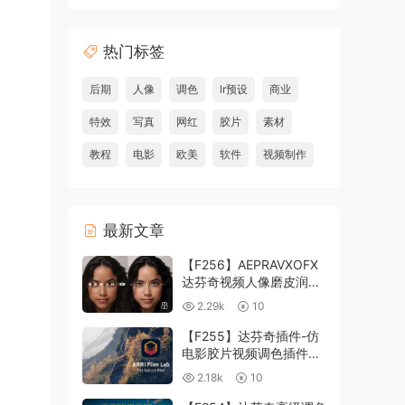
热门标签
后期
人像
调色
lr预设
商业
特效
写真
网红
胶片
素材
教程
电影
欧美
软件
视频制作
最新文章
【F256】AEPRAVXOFX
达芬奇视频人像磨皮润肤
美颜插件 Beauty Box
2.29k
10
V6.0.3 Win
【F255】达芬奇插件-仿
电影胶片视频调色插件
ARRI Film Lab 1.0.10 Win
2.18k
10