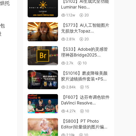
【S102】AI生成式全功能
，烘托
Luminar Neo
1.24.4(x64)超强修图插件
1.12w
20
中文版WIN+MAC含400
个预设
色包
【S773】AI人工智能图片
无损放大Topaz
设
Gigapixel AI 8.4.0.1b照
2.81k
20
片模糊清晰 PS插件+独立
版 WIN/MAC
【S33】Adobe的灵感管
理神器Bridge2025
15.0.3 WIN系统 右键可
2.7k
10
进入ACR
【S1016】磨皮降噪美颜
胶片滤镜插件套装+PS动
作 Imagenomic
2.84k
15
Professional Plugin Suite
v2027 Win汉化中文版
【F607】达芬奇调色软件
DaVinci Resolve
Studio18.6Win、Mac 中
4.27k
10
文/英文
【S800】PT Photo
Editor(轻量级的图片编辑
工具)5.10.3汉化版 WIN
2.19k
10