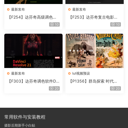
最新发布
最新发布
【F254】达芬奇高级调色插
【F253】达芬奇复古电影胶
件 Contour V2.2.2 WinMac
片质感DCTL节点调色预设 M
10
10
含使用教程
onoNodes LOOK LAB PRIN
T V4.0
最新发布
lut视频预设
【F303】达芬奇调色软件Da
【P1356】群岛探索 时代马
Vinci Resolve Studio21.0.3
戏团 – QUEST 60 调色预设A
20
20
中文版WIN+MAC
rchipelago Quest CIRQUE É
POQUE
常用软件与安装教程
摄影后期新手小白贴