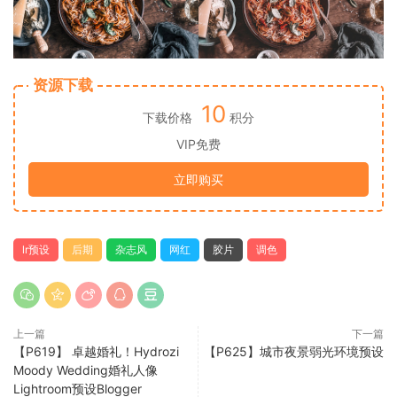
资源下载
10
下载价格
积分
VIP免费
立即购买
lr预设
后期
杂志风
网红
胶片
调色
上一篇
下一篇
【P619】 卓越婚礼！Hydrozi
【P625】城市夜景弱光环境预设
Moody Wedding婚礼人像
Lightroom预设Blogger