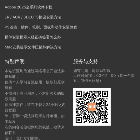
Adobe 2025全系列软件下载
LR / ACR / 3DLUTS预设安装方法
PS滤镜、插件、笔刷、面板和动作安装教程
插件安装提示未经正确签署怎么办
Mac安装提示文件已损坏解决方法
特别声明
服务与支持
如有问题，请联系客服
本站资源均为通过网络等公开合法渠
工作时间10：00-17：00（周一至周
道获取，
五，节假日休息）
仅供个人学习交流使用，版权归原创
所有，
不得用于商业用途，不对所涉及的版
权问题
负法律责任，请在下载后24小时之内
自觉删
除，否则一切法律后果自行承担。如
本站发
布的内容若侵犯到您的权益，敬请来
信联系
我们，我们立刻删除。