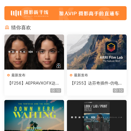
猜你喜欢
最新发布
最新发布
【F256】AEPRAVXOFX达芬
【F255】达芬奇插件-仿电影
奇视频人像磨皮润肤美颜插件
胶片视频调色插件 ARRI Film
10
10
Beauty Box V6.0.3 Win
Lab 1.0.10 Win