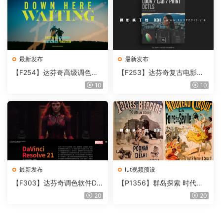
最新发布
最新发布
【F254】达芬奇高级调色插
【F253】达芬奇复古电影胶
件 Contour V2.2.2 WinMac
片质感DCTL节点调色预设 M
10
10
含使用教程
onoNodes LOOK LAB PRIN
T V4.0
最新发布
lut视频预设
【F303】达芬奇调色软件Da
【P1356】群岛探索 时代马
Vinci Resolve Studio21.0.3
戏团 – QUEST 60 调色预设A
20
20
中文版WIN+MAC
rchipelago Quest CIRQUE É
POQUE