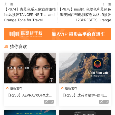
上一篇
下一篇
【P674】青蓝色系人像旅游旅拍
【P678】ins流行色橙色和蓝绿色
ins风预设TANGERINE Teal and
调美国西部电影胶卷风格LR预设
Orange Tone for Travel
123PRESETS Orange
猜你喜欢
最新发布
最新发布
【F256】AEPRAVXOFX达芬
【F255】达芬奇插件-仿电影
奇视频人像磨皮润肤美颜插件
胶片视频调色插件 ARRI Film
10
10
Beauty Box V6.0.3 Win
Lab 1.0.10 Win