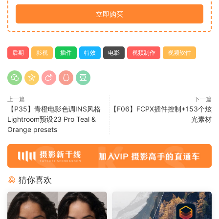
立即购买
后期
影视
插件
特效
电影
视频制作
视频软件
上一篇
下一篇
【P35】青橙电影色调INS风格
【F06】FCPX插件控制+153个炫
Lightroom预设23 Pro Teal &
光素材
Orange presets
猜你喜欢