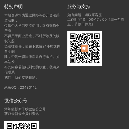
特别声明
服务与支持
如有问题，请联系客服
本站资源均为通过网络等公开合法渠
工作时间10：00-17：00（周一至周
道获取，
五，节假日休息）
仅供个人学习交流使用，版权归原创
所有，
不得用于商业用途，不对所涉及的版
权问题
负法律责任，请在下载后24小时之内
自觉删
除，否则一切法律后果自行承担。如
本站发
布的内容若侵犯到您的权益，敬请来
信联系
我们，我们立刻删除。
站长QQ：23430112
微信公众号
添加摄影新干线微信公众号
获取最新最全摄影资讯