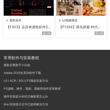
最新发布
lut视频预设
【F303】达芬奇调色软件Da
【P1356】群岛探索 时代马
Vinci Resolve Studio21.0.3
戏团 – QUEST 60 调色预设A
20
20
中文版WIN+MAC
rchipelago Quest CIRQUE É
POQUE
常用软件与安装教程
摄影后期新手小白贴
Adobe 2025全系列软件下载
LR / ACR / 3DLUTS预设安装方法
PS滤镜、插件、笔刷、面板和动作安装教程
插件安装提示未经正确签署怎么办
Mac安装提示文件已损坏解决方法