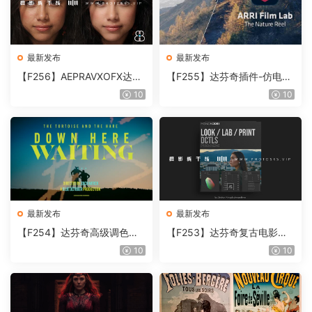
最新发布
最新发布
【F256】AEPRAVXOFX达芬
【F255】达芬奇插件-仿电影
奇视频人像磨皮润肤美颜插件
胶片视频调色插件 ARRI Film
10
10
Beauty Box V6.0.3 Win
Lab 1.0.10 Win
最新发布
最新发布
【F254】达芬奇高级调色插
【F253】达芬奇复古电影胶
件 Contour V2.2.2 WinMac
片质感DCTL节点调色预设 M
10
10
含使用教程
onoNodes LOOK LAB PRIN
T V4.0