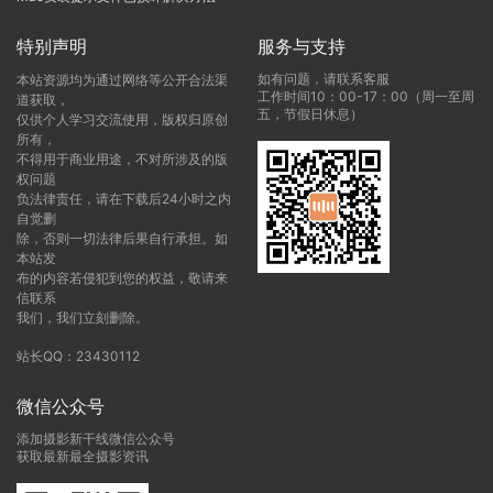
特别声明
服务与支持
如有问题，请联系客服
本站资源均为通过网络等公开合法渠
工作时间10：00-17：00（周一至周
道获取，
五，节假日休息）
仅供个人学习交流使用，版权归原创
所有，
不得用于商业用途，不对所涉及的版
权问题
负法律责任，请在下载后24小时之内
自觉删
除，否则一切法律后果自行承担。如
本站发
布的内容若侵犯到您的权益，敬请来
信联系
我们，我们立刻删除。
站长QQ：23430112
微信公众号
添加摄影新干线微信公众号
获取最新最全摄影资讯