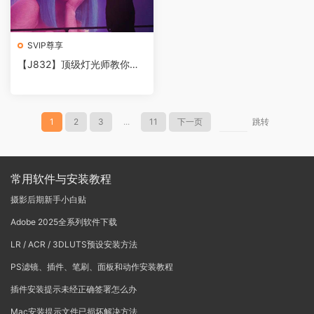
SVIP尊享
【J832】顶级灯光师教你商
业产品打光、短视频拍摄布光
教程
1
2
3
...
11
下一页
跳转
常用软件与安装教程
摄影后期新手小白贴
Adobe 2025全系列软件下载
LR / ACR / 3DLUTS预设安装方法
PS滤镜、插件、笔刷、面板和动作安装教程
插件安装提示未经正确签署怎么办
Mac安装提示文件已损坏解决方法