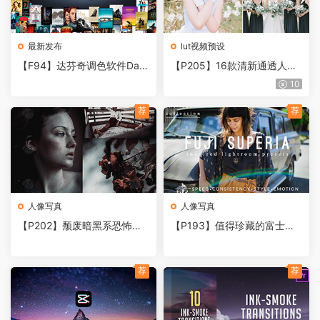
最新发布
lut视频预设
【F94】达芬奇调色软件DaVi
【P205】16款清新通透人像
nci Resolve Studio 16.22 Ma
儿童预设，适合LR/PSPR/FC
10
c 中文/英文破解版
PX/达芬奇/AE/LUT手机预设
调色滤镜
荐
荐
人像写真
人像写真
【P202】颓废暗黑系恐怖气
【P193】值得珍藏的富士胶
氛调色后期LR胶片预设
片负片Lightroom预设
荐
荐