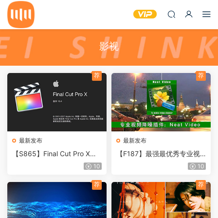
影视
荐
荐
最新发布
最新发布
【S865】Final Cut Pro X视
【F187】最强最优秀专业视
频剪辑软件 Final Cut Pro X 1
频降噪插件 Neat Video Pro
10
10
0.6.6中文版
5.3.0 Win一键安装注册
荐
荐