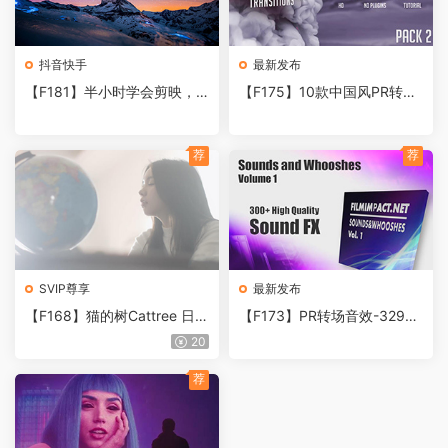
抖音快手
最新发布
【F181】半小时学会剪映，
【F175】10款中国风PR转场
零基础小白到短视频入门剪辑
模板水墨晕染烟雾premiere预
教程
设转场剪辑视频素材
荐
荐
SVIP尊享
最新发布
【F168】猫的树Cattree 日系
【F173】PR转场音效-329个
短视频拍摄初级课堂
常用呼嘣哄唰嗖啾咻视频转场
20
音效素材 FCPX/AE/PR
荐