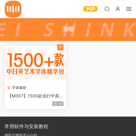
海报
荐
字体素材
【M307】1500款流行中英日
广告海报设计艺术字体精华包
10
5.5G
常用软件与安装教程
摄影后期新手小白贴