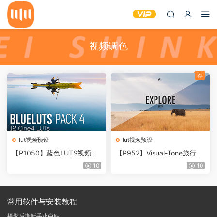
视频调色
荐
lut视频预设
lut视频预设
【P1050】蓝色LUTS视频调
【P952】Visual-Tone旅行电
色BLUELUTS PACK 4-Cine4
影LUTS EXPLORE | Cinemat
10
10
LUTS
ic Travel LUTs
常用软件与安装教程
摄影后期新手小白贴