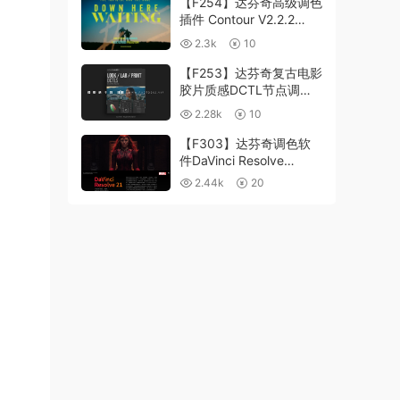
【F254】达芬奇高级调色
插件 Contour V2.2.2
WinMac 含使用教程
2.3k
10
【F253】达芬奇复古电影
胶片质感DCTL节点调色
预设 MonoNodes LOOK
2.28k
10
LAB PRINT V4.0
【F303】达芬奇调色软
件DaVinci Resolve
Studio21.0.3 中文版
2.44k
20
WIN+MAC