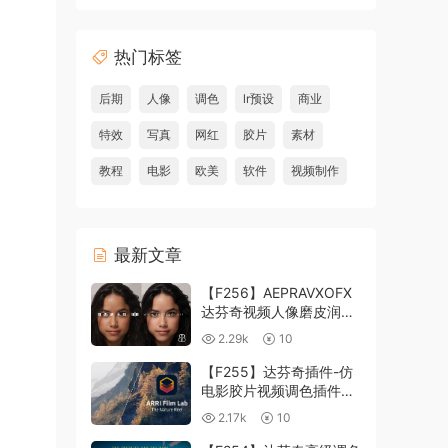
热门标签
后期
人像
调色
lr预设
商业
特效
写真
网红
胶片
素材
教程
电影
欧美
软件
视频制作
最新文章
【F256】AEPRAVXOFX
达芬奇视频人像磨皮润肤
美颜插件 Beauty Box
2.29k
10
V6.0.3 Win
【F255】达芬奇插件-仿
电影胶片视频调色插件
ARRI Film Lab 1.0.10 Win
2.17k
10