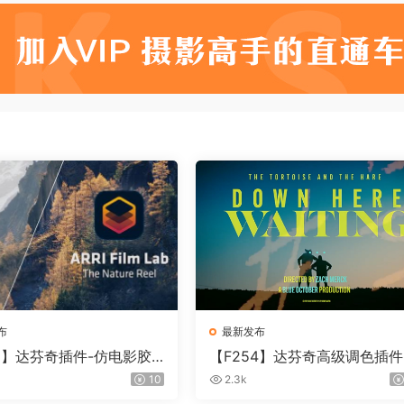
布
最新发布
55】达芬奇插件-仿电影胶
【F254】达芬奇高级调色插件
插件 ARRI Film Lab 1.
ontour V2.2.2 WinMac 含使
10
2.3k
in
教程