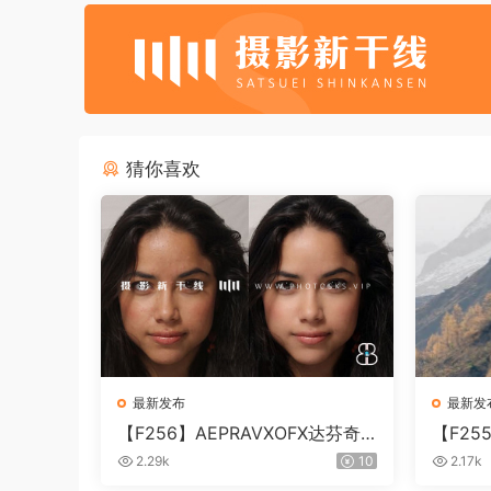
猜你喜欢
最新发布
最新发
【F256】AEPRAVXOFX达芬奇
【F2
视频人像磨皮润肤美颜插件 Beau
片视频调色
2.29k
10
2.17k
ty Box V6.0.3 Win
0.10 W