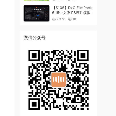
【S105】DxO FilmPack
6.15中文版 PS胶片模拟
滤镜支持WIN/MAC
2.37k
10
微信公众号