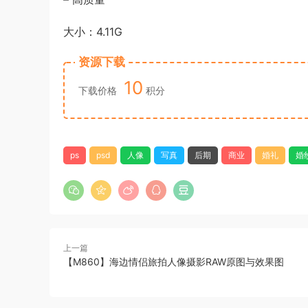
大小：4.11G
资源下载
10
下载价格
积分
ps
psd
人像
写真
后期
商业
婚礼
婚
上一篇
【M860】海边情侣旅拍人像摄影RAW原图与效果图