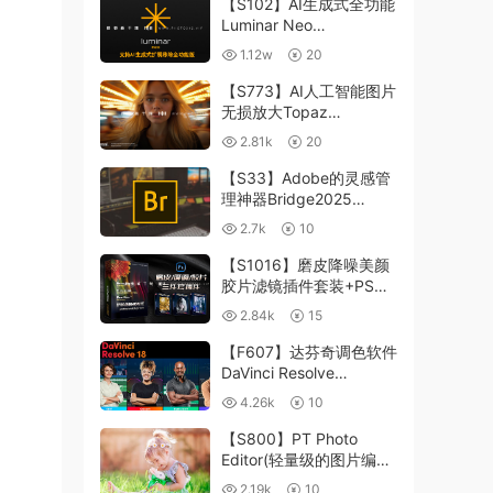
【S102】AI生成式全功能
Luminar Neo
1.24.4(x64)超强修图插件
1.12w
20
中文版WIN+MAC含400
个预设
【S773】AI人工智能图片
无损放大Topaz
Gigapixel AI 8.4.0.1b照
2.81k
20
片模糊清晰 PS插件+独立
版 WIN/MAC
【S33】Adobe的灵感管
理神器Bridge2025
15.0.3 WIN系统 右键可
2.7k
10
进入ACR
【S1016】磨皮降噪美颜
胶片滤镜插件套装+PS动
作 Imagenomic
2.84k
15
Professional Plugin Suite
v2027 Win汉化中文版
【F607】达芬奇调色软件
DaVinci Resolve
Studio18.6Win、Mac 中
4.26k
10
文/英文
【S800】PT Photo
Editor(轻量级的图片编辑
工具)5.10.3汉化版 WIN
2.19k
10