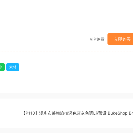
VIP免费
立即购买
纱
素材
【P110】漫步布莱梅旅拍深色蓝灰色调LR预设 BukeShop Br