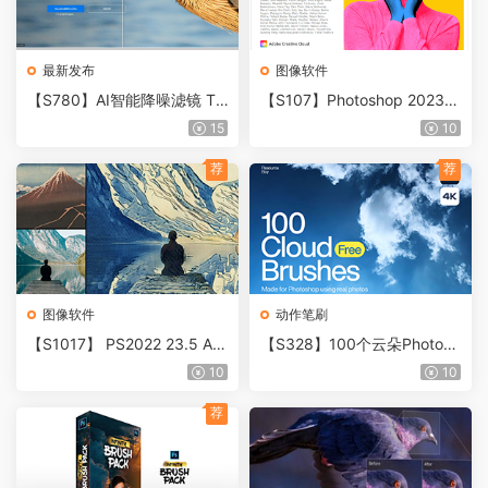
最新发布
图像软件
【S780】AI智能降噪滤镜 To
【S107】Photoshop 2023 v
paz DeNoise AI v３.7.2 Win/
24.2.0.315 ACR15.2 精简版_
15
10
MAC 中文汉化版
绿色免安装便携版 含神经滤
镜
荐
荐
图像软件
动作笔刷
【S1017】 PS2022 23.5 AC
【S328】100个云朵Photosh
R14.5免注册免登录可使用新
op笔刷
10
10
版神经网络滤镜，新增防抖滤
镜，一键安装PS和神经滤镜
荐