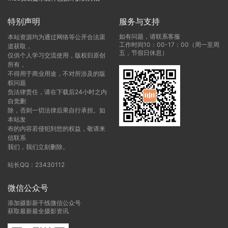
特别声明
服务与支持
如有问题，请联系客服
本站资源均为通过网络等公开合法渠
工作时间10：00-17：00（周一至周
道获取，
五，节假日休息）
仅供个人学习交流使用，版权归原创
所有，
不得用于商业用途，不对所涉及的版
权问题
负法律责任，请在下载后24小时之内
自觉删
除，否则一切法律后果自行承担。如
本站发
布的内容若侵犯到您的权益，敬请来
信联系
我们，我们立刻删除。
站长QQ：23430112
微信公众号
添加摄影新干线微信公众号
获取最新最全摄影资讯