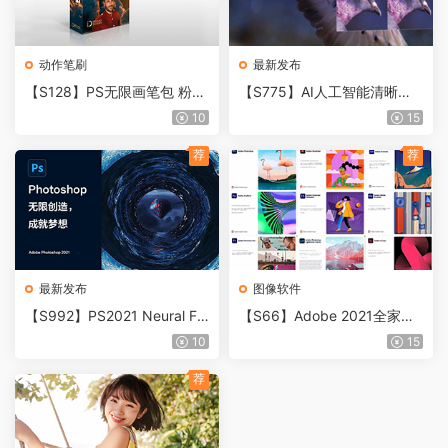
动作笔刷
最新发布
【S128】PS无限画笔包 粉
【S775】AI人工智能清晰锐
尘、光斑、烟、线条等
化PS插件 Topaz Sharpen AI
10
15
3.2.2中文汉化版 WIN+MAC
荐
荐
最新发布
图像软件
【S992】PS2021 Neural Filt
【S66】Adobe 2021全家桶
ers离线滤镜包及存放路径
WIN+MAC正式专业版10月再
10
15
（适用于PS版本22.4.2）
更新！新增苹果M1芯片适用
版！
荐