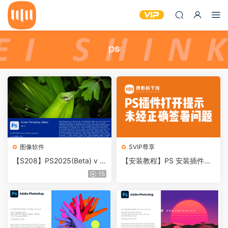
ps
图像软件
SVIP尊享
【S208】PS2025(Beta) v 2
【安装教程】PS 安装插件无
6.12 (3214）ACR17.5内置插
法打开提示插件未经正确签署
15
件 含建议动作、移除工具、
怎么办
神经滤镜、参数滤波器滤镜