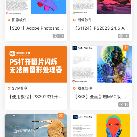
图像软件
图像软件
【S201】Adobe Photoshop
【S1124】PS2023 24.6 AC
2023_24.6 ACR15.4.1中文版
R15.4含神经滤镜+防抖滤镜
10
10
win+mac
+移除工具+视频教程win+ma
c
荐
SVIP尊享
图像软件
【使用教程】PS2023打开图
【S68】全面新增MAC版，A
片一直闪的解决方法，PS使
DOBE 2022全家桶
15
用图形处理器灰色的解决方法
荐