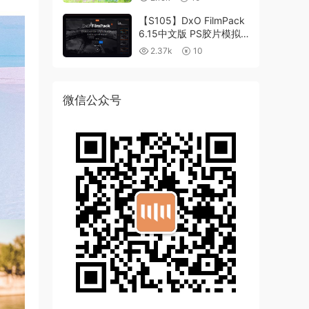
【S105】DxO FilmPack
6.15中文版 PS胶片模拟
滤镜支持WIN/MAC
2.37k
10
微信公众号