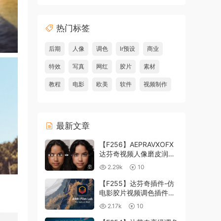
热门标签
后期
人像
调色
lr预设
商业
特效
写真
网红
胶片
素材
教程
电影
欧美
软件
视频制作
最新文章
【F256】AEPRAVXOFX
达芬奇视频人像磨皮润肤
美颜插件 Beauty Box
2.29k
10
V6.0.3 Win
【F255】达芬奇插件-仿
电影胶片视频调色插件
ARRI Film Lab 1.0.10 Win
2.17k
10