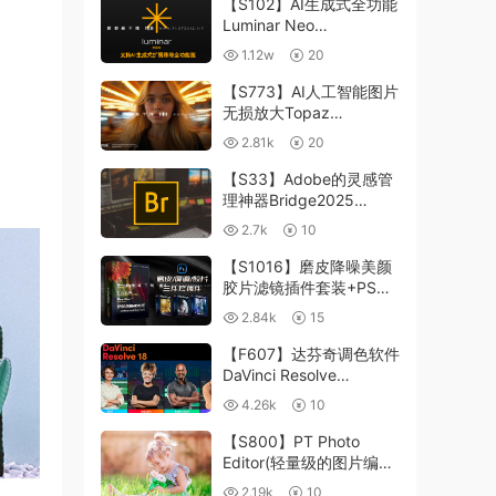
【S102】AI生成式全功能
Luminar Neo
1.24.4(x64)超强修图插件
1.12w
20
中文版WIN+MAC含400
个预设
【S773】AI人工智能图片
无损放大Topaz
Gigapixel AI 8.4.0.1b照
2.81k
20
片模糊清晰 PS插件+独立
版 WIN/MAC
【S33】Adobe的灵感管
理神器Bridge2025
15.0.3 WIN系统 右键可
2.7k
10
进入ACR
【S1016】磨皮降噪美颜
胶片滤镜插件套装+PS动
作 Imagenomic
2.84k
15
Professional Plugin Suite
v2027 Win汉化中文版
【F607】达芬奇调色软件
DaVinci Resolve
Studio18.6Win、Mac 中
4.26k
10
文/英文
【S800】PT Photo
Editor(轻量级的图片编辑
工具)5.10.3汉化版 WIN
2.19k
10