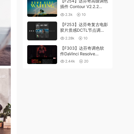
【F254】达芬奇高级调色
插件 Contour V2.2.2
WinMac 含使用教程
2.3k
10
【F253】达芬奇复古电影
胶片质感DCTL节点调色
预设 MonoNodes LOOK
2.28k
10
LAB PRINT V4.0
【F303】达芬奇调色软
件DaVinci Resolve
Studio21.0.3 中文版
2.44k
20
WIN+MAC