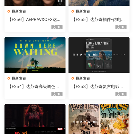
最新发布
最新发布
【F256】AEPRAVXOFX达芬
【F255】达芬奇插件-仿电影
奇视频人像磨皮润肤美颜插件
胶片视频调色插件 ARRI Film
10
10
Beauty Box V6.0.3 Win
Lab 1.0.10 Win
最新发布
最新发布
【F254】达芬奇高级调色插
【F253】达芬奇复古电影胶
件 Contour V2.2.2 WinMac
片质感DCTL节点调色预设 M
10
10
含使用教程
onoNodes LOOK LAB PRIN
T V4.0