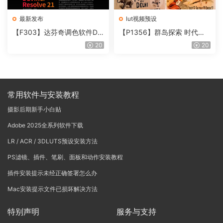
最新发布
lut视频预设
【F303】达芬奇调色软件Da
【P1356】群岛探索 时代马
Vinci Resolve Studio21.0.3
戏团 – QUEST 60 调色预设A
20
20
中文版WIN+MAC
rchipelago Quest CIRQUE É
POQUE
常用软件与安装教程
摄影后期新手小白贴
Adobe 2025全系列软件下载
LR / ACR / 3DLUTS预设安装方法
PS滤镜、插件、笔刷、面板和动作安装教程
插件安装提示未经正确签署怎么办
Mac安装提示文件已损坏解决方法
特别声明
服务与支持