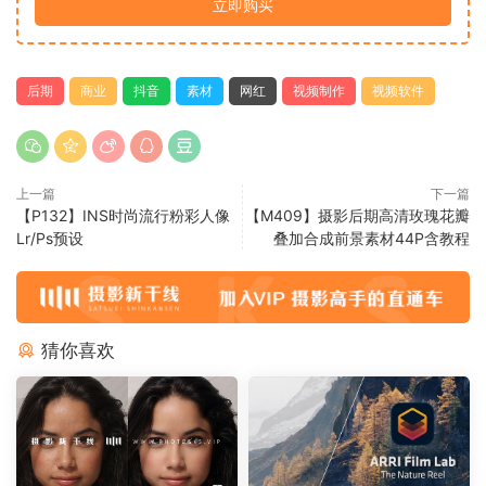
立即购买
后期
商业
抖音
素材
网红
视频制作
视频软件
上一篇
下一篇
【P132】INS时尚流行粉彩人像
【M409】摄影后期高清玫瑰花瓣
Lr/Ps预设
叠加合成前景素材44P含教程
猜你喜欢