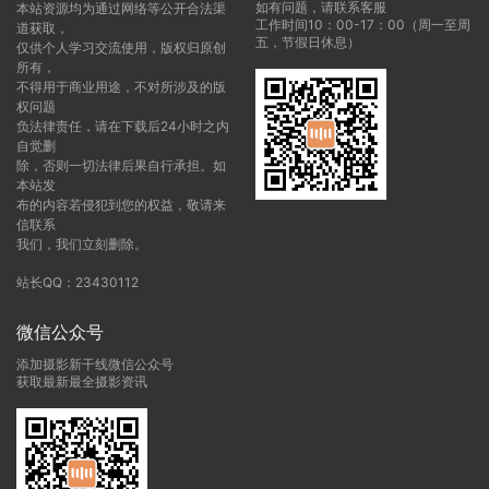
如有问题，请联系客服
本站资源均为通过网络等公开合法渠
工作时间10：00-17：00（周一至周
道获取，
五，节假日休息）
仅供个人学习交流使用，版权归原创
所有，
不得用于商业用途，不对所涉及的版
权问题
负法律责任，请在下载后24小时之内
自觉删
除，否则一切法律后果自行承担。如
本站发
布的内容若侵犯到您的权益，敬请来
信联系
我们，我们立刻删除。
站长QQ：23430112
微信公众号
添加摄影新干线微信公众号
获取最新最全摄影资讯