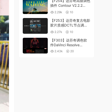
【F254】达芬奇高级调色
插件 Contour V2.2.2
WinMac 含使用教程
2.29k
10
【F253】达芬奇复古电影
胶片质感DCTL节点调色
预设 MonoNodes LOOK
2.27k
10
LAB PRINT V4.0
【F303】达芬奇调色软
件DaVinci Resolve
Studio21.0.3 中文版
2.43k
20
WIN+MAC