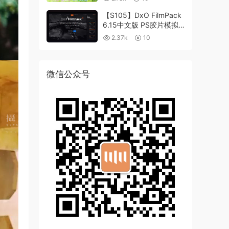
【S105】DxO FilmPack
6.15中文版 PS胶片模拟
滤镜支持WIN/MAC
2.37k
10
微信公众号