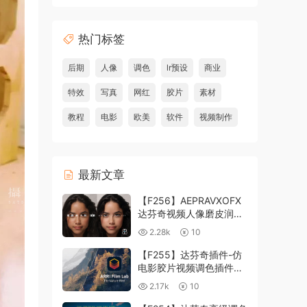
热门标签
后期
人像
调色
lr预设
商业
特效
写真
网红
胶片
素材
教程
电影
欧美
软件
视频制作
最新文章
【F256】AEPRAVXOFX
达芬奇视频人像磨皮润肤
美颜插件 Beauty Box
2.28k
10
V6.0.3 Win
【F255】达芬奇插件-仿
电影胶片视频调色插件
ARRI Film Lab 1.0.10 Win
2.17k
10