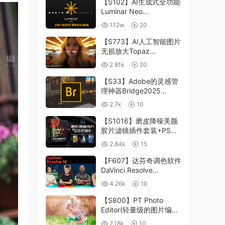
【S102】AI生成式全功能
Luminar Neo
1.24.4(x64)超强修图插件
1.12w
20
中文版WIN+MAC含400
个预设
【S773】AI人工智能图片
无损放大Topaz
Gigapixel AI 8.4.0.1b照
2.81k
20
片模糊清晰 PS插件+独立
版 WIN/MAC
【S33】Adobe的灵感管
理神器Bridge2025
15.0.3 WIN系统 右键可
2.7k
10
进入ACR
【S1016】磨皮降噪美颜
胶片滤镜插件套装+PS动
作 Imagenomic
2.84k
15
Professional Plugin Suite
v2027 Win汉化中文版
【F607】达芬奇调色软件
DaVinci Resolve
Studio18.6Win、Mac 中
4.26k
10
文/英文
【S800】PT Photo
Editor(轻量级的图片编辑
工具)5.10.3汉化版 WIN
2.18k
10