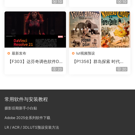
10
10
含使用教程
onoNodes LOOK LAB PRIN
T V4.0
最新发布
lut视频预设
【F303】达芬奇调色软件Da
【P1356】群岛探索 时代马
Vinci Resolve Studio21.0.3
戏团 – QUEST 60 调色预设A
20
20
中文版WIN+MAC
rchipelago Quest CIRQUE É
POQUE
常用软件与安装教程
摄影后期新手小白贴
Adobe 2025全系列软件下载
LR / ACR / 3DLUTS预设安装方法