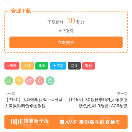
资源下载
10
下载价格
积分
VIP免费
立即购买
lr预设
人像
儿童
小清新
网红
调色
上一篇
下一篇
【P150】大Q张希新Balesr日系
【P155】30款秋季婚礼人像质感
人像摄影调色修图教程
肤色效果LR预设+ACR预设