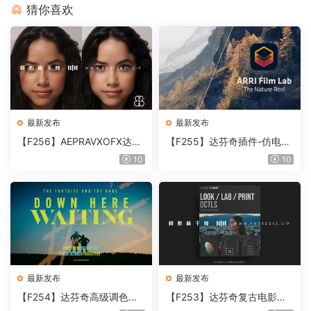
猜你喜欢
最新发布
最新发布
【F256】AEPRAVXOFX达芬
【F255】达芬奇插件-仿电影
奇视频人像磨皮润肤美颜插件
胶片视频调色插件 ARRI Film
10
10
Beauty Box V6.0.3 Win
Lab 1.0.10 Win
最新发布
最新发布
【F254】达芬奇高级调色插
【F253】达芬奇复古电影胶
件 Contour V2.2.2 WinMac
片质感DCTL节点调色预设 M