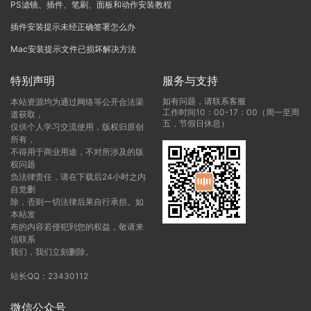
PS滤镜、插件、笔刷、面板和动作安装教程
插件安装提示未经正确签署怎么办
Mac安装提示文件已损坏解决方法
特别声明
服务与支持
如有问题，请联系客服
本站资源均为通过网络等公开合法渠
工作时间10：00-17：00（周一至周
道获取，
五，节假日休息）
仅供个人学习交流使用，版权归原创
所有，
不得用于商业用途，不对所涉及的版
权问题
负法律责任，请在下载后24小时之内
自觉删
除，否则一切法律后果自行承担。如
本站发
布的内容若侵犯到您的权益，敬请来
信联系
我们，我们立刻删除。
站长QQ：23430112
微信公众号