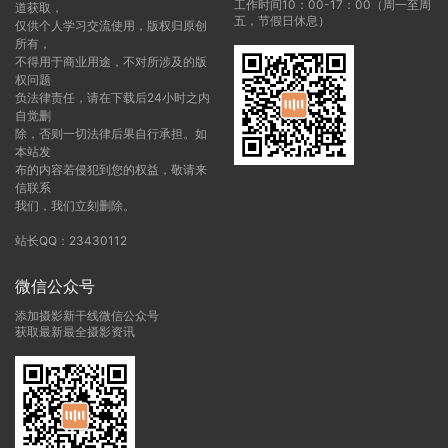
工作时间10：00-17：00（周一至周
道获取，
五，节假日休息）
仅供个人学习交流使用，版权归原创
所有，
不得用于商业用途，不对所涉及的版
权问题
负法律责任，请在下载后24小时之内
自觉删
除，否则一切法律后果自行承担。如
本站发
布的内容若侵犯到您的权益，敬请来
信联系
我们，我们立刻删除。
站长QQ：23430112
微信公众号
添加摄影新干线微信公众号
获取最新最全摄影资讯