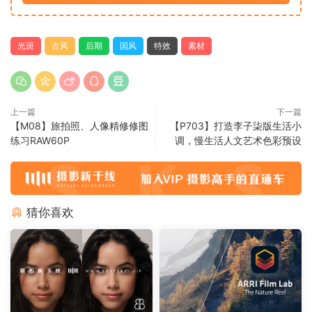
光斑
古风
后期
国风
特效
素材
上一篇
下一篇
【M08】旅拍照、人像精修修图
【P703】打造李子柒版生活小
练习RAW60P
调，慢生活人文艺术色彩预设
猜你喜欢