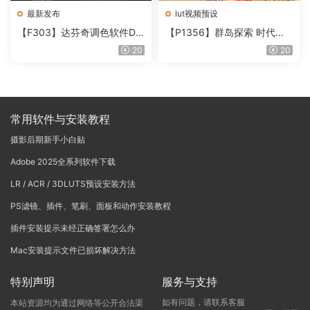
最新发布
lut视频预设
【F303】达芬奇调色软件Da
【P1356】群岛探索 时代马
Vinci Resolve Studio21.0.3
戏团 – QUEST 60 调色预设A
20
20
中文版WIN+MAC
rchipelago Quest CIRQUE É
POQUE
常用软件与安装教程
摄影后期新手小白贴
Adobe 2025全系列软件下载
LR / ACR / 3DLUTS预设安装方法
PS滤镜、插件、笔刷、面板和动作安装教程
插件安装提示未经正确签署怎么办
Mac安装提示文件已损坏解决方法
特别声明
服务与支持
如有问题，请联系客服
本站资源均为通过网络等公开合法渠