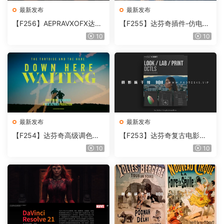
最新发布
最新发布
【F256】AEPRAVXOFX达芬
【F255】达芬奇插件-仿电影
奇视频人像磨皮润肤美颜插件
胶片视频调色插件 ARRI Film
10
10
Beauty Box V6.0.3 Win
Lab 1.0.10 Win
最新发布
最新发布
【F254】达芬奇高级调色插
【F253】达芬奇复古电影胶
件 Contour V2.2.2 WinMac
片质感DCTL节点调色预设 M
10
10
含使用教程
onoNodes LOOK LAB PRIN
T V4.0