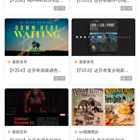
【F256】AEPRAVXOFX达芬
【F255】达芬奇插件-仿电影
奇视频人像磨皮润肤美颜插件
胶片视频调色插件 ARRI Film
10
10
Beauty Box V6.0.3 Win
Lab 1.0.10 Win
最新发布
最新发布
【F254】达芬奇高级调色插
【F253】达芬奇复古电影胶
件 Contour V2.2.2 WinMac
片质感DCTL节点调色预设 M
10
10
含使用教程
onoNodes LOOK LAB PRIN
T V4.0
最新发布
lut视频预设