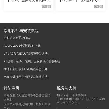
【F303】达芬奇调色软件Da
【P1356】群岛探索 时代马
Vinci Resolve Studio21.0.3
戏团 – QUEST 60 调色预设A
20
20
中文版WIN+MAC
rchipelago Quest CIRQUE É
POQUE
常用软件与安装教程
摄影后期新手小白贴
Adobe 2025全系列软件下载
LR / ACR / 3DLUTS预设安装方法
PS滤镜、插件、笔刷、面板和动作安装教程
插件安装提示未经正确签署怎么办
Mac安装提示文件已损坏解决方法
特别声明
服务与支持
如有问题，请联系客服
本站资源均为通过网络等公开合法渠
工作时间10：00-17：00（周一至周
道获取，
五，节假日休息）
仅供个人学习交流使用，版权归原创
所有，