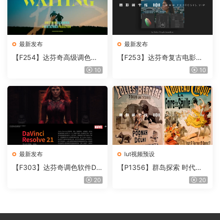
最新发布
最新发布
【F254】达芬奇高级调色插
【F253】达芬奇复古电影胶
件 Contour V2.2.2 WinMac
片质感DCTL节点调色预设 M
10
10
含使用教程
onoNodes LOOK LAB PRIN
T V4.0
最新发布
lut视频预设
【F303】达芬奇调色软件Da
【P1356】群岛探索 时代马
Vinci Resolve Studio21.0.3
戏团 – QUEST 60 调色预设A
20
20
中文版WIN+MAC
rchipelago Quest CIRQUE É
POQUE