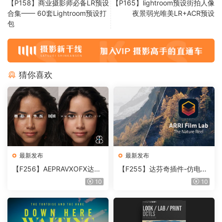
【P158】商业摄影师必备LR预设
【P165】lightroom预设街拍人像
合集—— 60套Lightroom预设打
夜景弱光唯美LR+ACR预设
包
猜你喜欢
最新发布
最新发布
【F256】AEPRAVXOFX达芬
【F255】达芬奇插件-仿电影
奇视频人像磨皮润肤美颜插件
胶片视频调色插件 ARRI Film
10
10
Beauty Box V6.0.3 Win
Lab 1.0.10 Win