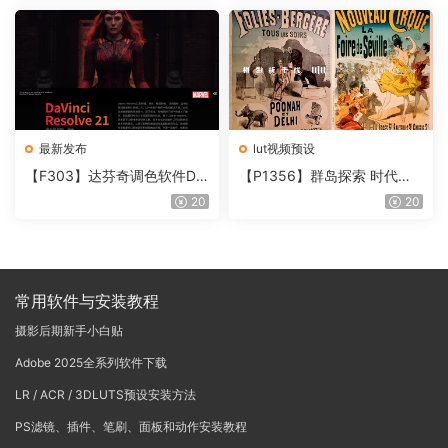
T V4.0
最新发布
lut视频预设
【F303】达芬奇调色软件Da
【P1356】群岛探索 时代马
Vinci Resolve Studio21.0.3
戏团 – QUEST 60 调色预设A
20
20
中文版WIN+MAC
rchipelago Quest CIRQUE É
POQUE
常用软件与安装教程
摄影后期新手小白贴
Adobe 2025全系列软件下载
LR / ACR / 3DLUTS预设安装方法
PS滤镜、插件、笔刷、面板和动作安装教程