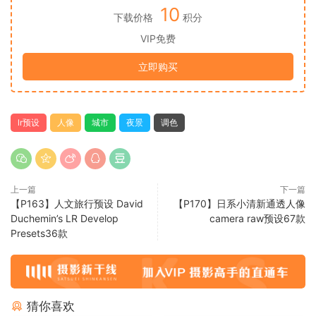
10
下载价格
积分
VIP免费
立即购买
lr预设
人像
城市
夜景
调色
上一篇
下一篇
【P163】人文旅行预设 David
【P170】日系小清新通透人像
Duchemin’s LR Develop
camera raw预设67款
Presets36款
猜你喜欢