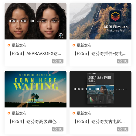
最新发布
最新发布
【F256】AEPRAVXOFX达芬
【F255】达芬奇插件-仿电影
奇视频人像磨皮润肤美颜插件
胶片视频调色插件 ARRI Film
10
10
Beauty Box V6.0.3 Win
Lab 1.0.10 Win
最新发布
最新发布
【F254】达芬奇高级调色插
【F253】达芬奇复古电影胶
件 Contour V2.2.2 WinMac
片质感DCTL节点调色预设 M
10
10
含使用教程
onoNodes LOOK LAB PRIN