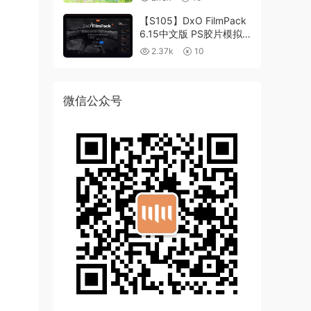
【S105】DxO FilmPack
6.15中文版 PS胶片模拟
滤镜支持WIN/MAC
2.37k
10
微信公众号