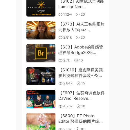
【S102】AI生成式全功能
Luminar Neo
1.24.4(x64)超强修图插件
1.12w
20
中文版WIN+MAC含400
个预设
【S773】AI人工智能图片
无损放大Topaz
Gigapixel AI 8.4.0.1b照
2.81k
20
片模糊清晰 PS插件+独立
版 WIN/MAC
【S33】Adobe的灵感管
理神器Bridge2025
15.0.3 WIN系统 右键可
2.7k
10
进入ACR
【S1016】磨皮降噪美颜
胶片滤镜插件套装+PS动
作 Imagenomic
2.84k
15
Professional Plugin Suite
v2027 Win汉化中文版
【F607】达芬奇调色软件
DaVinci Resolve
Studio18.6Win、Mac 中
4.26k
10
文/英文
【S800】PT Photo
Editor(轻量级的图片编辑
工具)5.10.3汉化版 WIN
2.18k
10