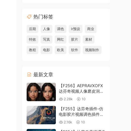
热门标签
后期
人像
调色
lr预设
商业
特效
写真
网红
胶片
素材
教程
电影
欧美
软件
视频制作
最新文章
【F256】AEPRAVXOFX
达芬奇视频人像磨皮润肤
美颜插件 Beauty Box
2.28k
10
V6.0.3 Win
【F255】达芬奇插件-仿
电影胶片视频调色插件
ARRI Film Lab 1.0.10 Win
2.16k
10