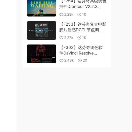
【F254】达芬奇高级调色
插件 Contour V2.2.2
WinMac 含使用教程
2.29k
10
【F253】达芬奇复古电影
胶片质感DCTL节点调色
预设 MonoNodes LOOK
2.27k
10
LAB PRINT V4.0
【F303】达芬奇调色软
件DaVinci Resolve
Studio21.0.3 中文版
2.43k
20
WIN+MAC