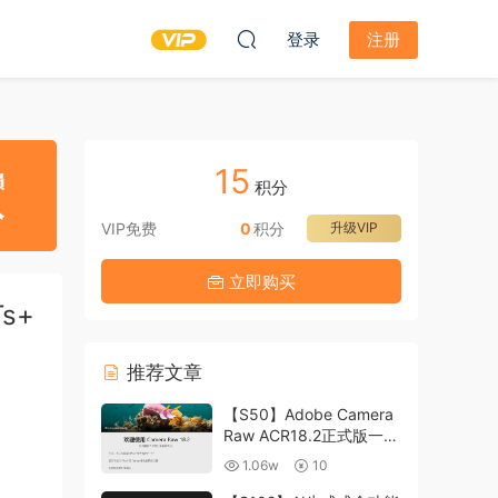
登录
注册
15
积分
VIP免费
0
积分
升级VIP
立即购买
s+
推荐文章
【S50】Adobe Camera
Raw ACR18.2正式版一键
升级包 ACR最新升级包
1.06w
10
支持WIN和MAC