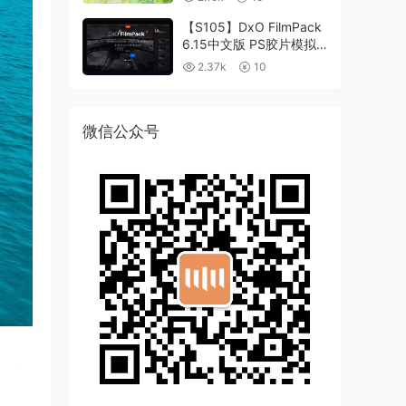
【S105】DxO FilmPack
6.15中文版 PS胶片模拟
滤镜支持WIN/MAC
2.37k
10
微信公众号