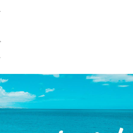
，
。
。