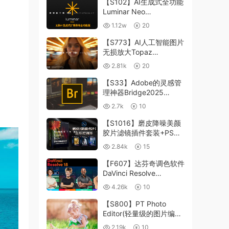
【S102】AI生成式全功能
Luminar Neo
1.24.4(x64)超强修图插件
1.12w
20
中文版WIN+MAC含400
个预设
【S773】AI人工智能图片
无损放大Topaz
Gigapixel AI 8.4.0.1b照
2.81k
20
片模糊清晰 PS插件+独立
版 WIN/MAC
【S33】Adobe的灵感管
理神器Bridge2025
15.0.3 WIN系统 右键可
2.7k
10
进入ACR
【S1016】磨皮降噪美颜
胶片滤镜插件套装+PS动
作 Imagenomic
2.84k
15
Professional Plugin Suite
v2027 Win汉化中文版
【F607】达芬奇调色软件
DaVinci Resolve
Studio18.6Win、Mac 中
4.26k
10
文/英文
【S800】PT Photo
Editor(轻量级的图片编辑
工具)5.10.3汉化版 WIN
2.19k
10