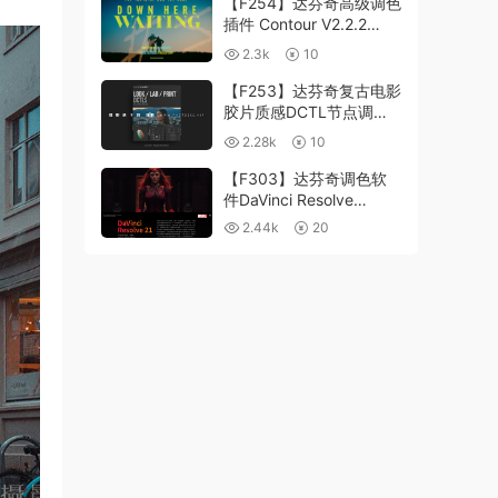
【F254】达芬奇高级调色
插件 Contour V2.2.2
WinMac 含使用教程
2.3k
10
【F253】达芬奇复古电影
胶片质感DCTL节点调色
预设 MonoNodes LOOK
2.28k
10
LAB PRINT V4.0
【F303】达芬奇调色软
件DaVinci Resolve
Studio21.0.3 中文版
2.44k
20
WIN+MAC