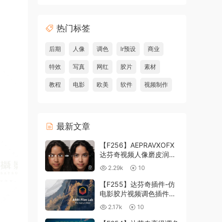
热门标签
后期
人像
调色
lr预设
商业
特效
写真
网红
胶片
素材
教程
电影
欧美
软件
视频制作
最新文章
【F256】AEPRAVXOFX
达芬奇视频人像磨皮润肤
美颜插件 Beauty Box
2.29k
10
V6.0.3 Win
【F255】达芬奇插件-仿
电影胶片视频调色插件
ARRI Film Lab 1.0.10 Win
2.17k
10