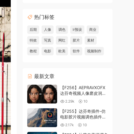
热门标签
后期
人像
调色
lr预设
商业
特效
写真
网红
胶片
素材
教程
电影
欧美
软件
视频制作
最新文章
【F256】AEPRAVXOFX
达芬奇视频人像磨皮润肤
美颜插件 Beauty Box
2.29k
10
V6.0.3 Win
【F255】达芬奇插件-仿
电影胶片视频调色插件
ARRI Film Lab 1.0.10 Win
2.17k
10