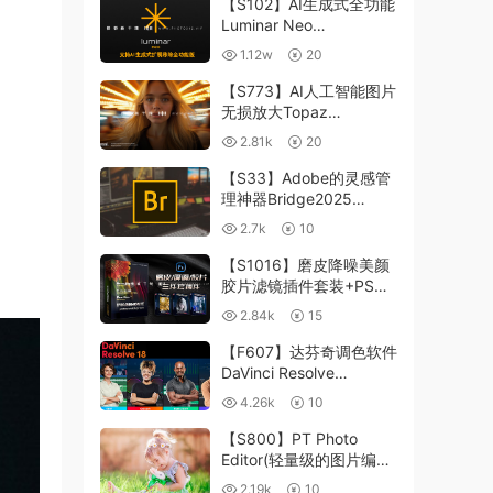
【S102】AI生成式全功能
Luminar Neo
1.24.4(x64)超强修图插件
1.12w
20
中文版WIN+MAC含400
个预设
【S773】AI人工智能图片
无损放大Topaz
Gigapixel AI 8.4.0.1b照
2.81k
20
片模糊清晰 PS插件+独立
版 WIN/MAC
【S33】Adobe的灵感管
理神器Bridge2025
15.0.3 WIN系统 右键可
2.7k
10
进入ACR
【S1016】磨皮降噪美颜
胶片滤镜插件套装+PS动
作 Imagenomic
2.84k
15
Professional Plugin Suite
v2027 Win汉化中文版
【F607】达芬奇调色软件
DaVinci Resolve
Studio18.6Win、Mac 中
4.26k
10
文/英文
【S800】PT Photo
Editor(轻量级的图片编辑
工具)5.10.3汉化版 WIN
2.19k
10