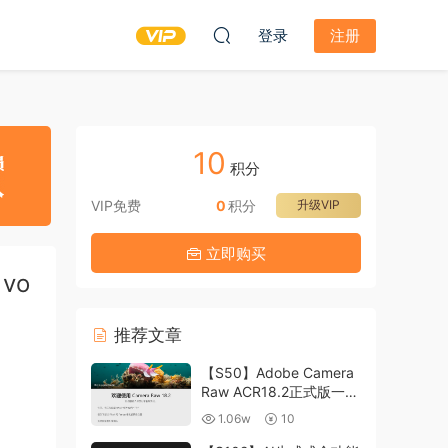
登录
注册
10
积分
VIP免费
0
积分
升级VIP
立即购买
vo
推荐文章
【S50】Adobe Camera
Raw ACR18.2正式版一键
升级包 ACR最新升级包
1.06w
10
支持WIN和MAC