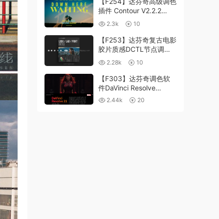
【F254】达芬奇高级调色
插件 Contour V2.2.2
WinMac 含使用教程
2.3k
10
【F253】达芬奇复古电影
胶片质感DCTL节点调色
预设 MonoNodes LOOK
2.28k
10
LAB PRINT V4.0
【F303】达芬奇调色软
件DaVinci Resolve
Studio21.0.3 中文版
2.44k
20
WIN+MAC