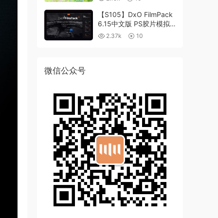
【S105】DxO FilmPack
6.15中文版 PS胶片模拟
滤镜支持WIN/MAC
2.37k
10
微信公众号