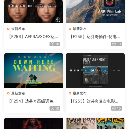
最新发布
最新发布
【F256】AEPRAVXOFX达芬
【F255】达芬奇插件-仿电影
奇视频人像磨皮润肤美颜插件
胶片视频调色插件 ARRI Film
10
10
Beauty Box V6.0.3 Win
Lab 1.0.10 Win
最新发布
最新发布
【F254】达芬奇高级调色插
【F253】达芬奇复古电影胶
件 Contour V2.2.2 WinMac
片质感DCTL节点调色预设 M
10
10
含使用教程
onoNodes LOOK LAB PRIN
T V4.0