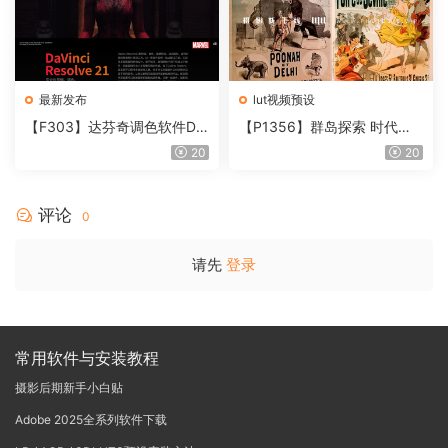
最新发布
lut视频预设
【F303】达芬奇调色软件Da
【P1356】群岛探索 时代马
Vinci Resolve Studio21.0.3
戏团 – QUEST 60 调色预设A
20
20
中文版WIN+MAC
rchipelago Quest CIRQUE É
POQUE
评论
0
请先
登录
常用软件与安装教程
摄影后期新手小白贴
Adobe 2025全系列软件下载