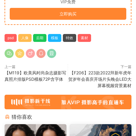
VIP免费
立即购买
psd
人像
后期
模板
特效
素材
上一篇
下一篇
【M119】欧美风时尚杂志摄影写
【F206】223款2022拜新年虎年
真照片排版PSD模板72P含字体
贺岁年会喜庆开场片头晚会LED大
屏幕视频背景素材
猜你喜欢