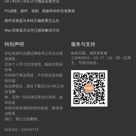
LR / ACR / 3DLUTS预设安装方法
PS滤镜、插件、笔刷、面板和动作安装教程
插件安装提示未经正确签署怎么办
Mac安装提示文件已损坏解决方法
特别声明
服务与支持
如有问题，请联系客服
本站资源均为通过网络等公开合法渠
工作时间10：00-17：00（周一至周
道获取，
五，节假日休息）
仅供个人学习交流使用，版权归原创
所有，
不得用于商业用途，不对所涉及的版
权问题
负法律责任，请在下载后24小时之内
自觉删
除，否则一切法律后果自行承担。如
本站发
布的内容若侵犯到您的权益，敬请来
信联系
我们，我们立刻删除。
站长QQ：23430112