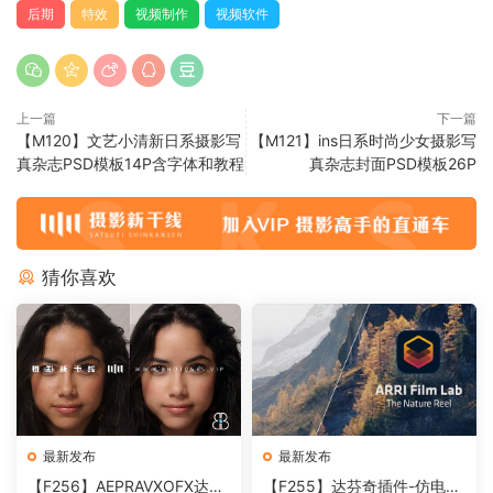
后期
特效
视频制作
视频软件
上一篇
下一篇
【M120】文艺小清新日系摄影写
【M121】ins日系时尚少女摄影写
真杂志PSD模板14P含字体和教程
真杂志封面PSD模板26P
猜你喜欢
最新发布
最新发布
【F256】AEPRAVXOFX达芬
【F255】达芬奇插件-仿电影