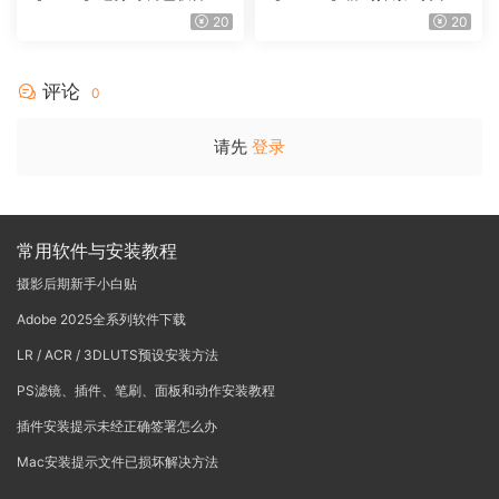
Vinci Resolve Studio21.0.3
戏团 – QUEST 60 调色预设A
20
20
中文版WIN+MAC
rchipelago Quest CIRQUE É
POQUE
评论
0
请先
登录
常用软件与安装教程
摄影后期新手小白贴
Adobe 2025全系列软件下载
LR / ACR / 3DLUTS预设安装方法
PS滤镜、插件、笔刷、面板和动作安装教程
插件安装提示未经正确签署怎么办
Mac安装提示文件已损坏解决方法