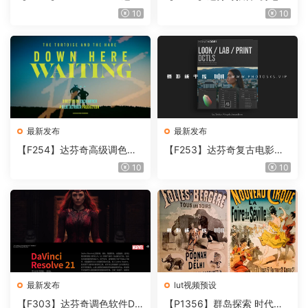
奇视频人像磨皮润肤美颜插件
胶片视频调色插件 ARRI Film
10
10
Beauty Box V6.0.3 Win
Lab 1.0.10 Win
最新发布
最新发布
【F254】达芬奇高级调色插
【F253】达芬奇复古电影胶
件 Contour V2.2.2 WinMac
片质感DCTL节点调色预设 M
10
10
含使用教程
onoNodes LOOK LAB PRIN
T V4.0
最新发布
lut视频预设
【F303】达芬奇调色软件Da
【P1356】群岛探索 时代马