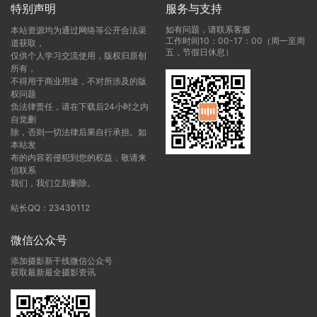
特别声明
服务与支持
如有问题，请联系客服
本站资源均为通过网络等公开合法渠
工作时间10：00-17：00（周一至周
道获取，
五，节假日休息）
仅供个人学习交流使用，版权归原创
所有，
不得用于商业用途，不对所涉及的版
权问题
负法律责任，请在下载后24小时之内
自觉删
除，否则一切法律后果自行承担。如
本站发
布的内容若侵犯到您的权益，敬请来
信联系
我们，我们立刻删除。
站长QQ：23430112
微信公众号
添加摄影新干线微信公众号
获取最新最全摄影资讯